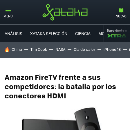
MENÚ
NUEVO
Suscríbete a
ANÁLISIS
XATAKA SELECCIÓN
CIENCIA
MOVILIDAD
HOY SE HABLA DE
China
Tim Cook
NASA
Ola de calor
iPhone 18
Amazon FireTV frente a sus
competidores: la batalla por los
conectores HDMI