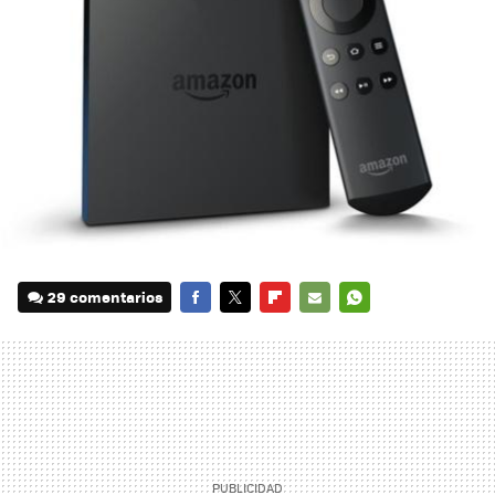
29 comentarios
FACEBOOK
TWITTER
FLIPBOARD
E-
WHATSAPP
MAIL