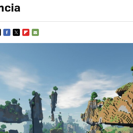
ncia
FACEBOOK
TWITTER
FLIPBOARD
E-
MAIL