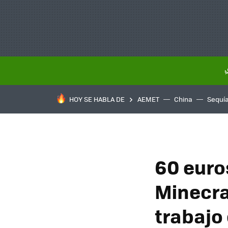
HOY SE HABLA DE
AEMET
China
Sequí
60 euro
Minecra
trabajo