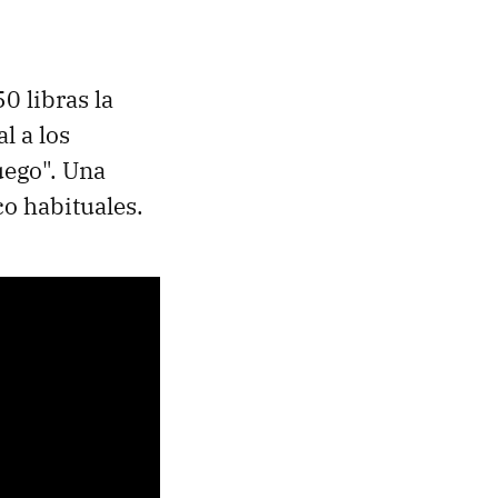
0 libras la
l a los
uego". Una
co habituales.