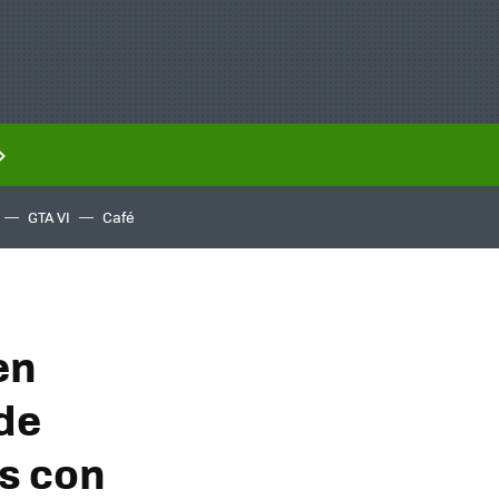
GTA VI
Café
en
de
s con