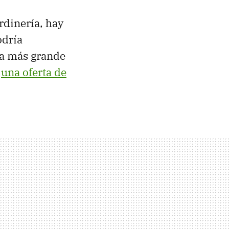
ardinería, hay
odría
ía más grande
o
una oferta de