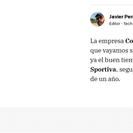
Javier Pe
Editor - Tech
La empresa
C
que vayamos s
ya el buen tie
Sportiva
, seg
de un año.