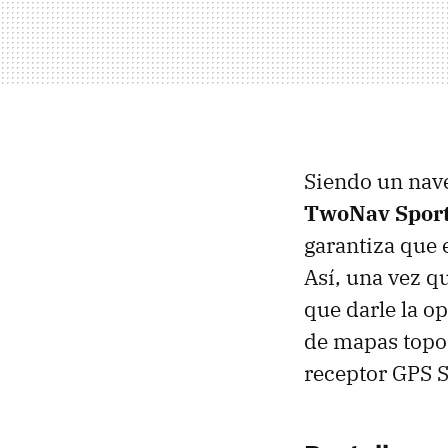
Siendo un nave
TwoNav Sport
garantiza que 
Así, una vez q
que darle la o
de mapas topog
receptor
GPS
S