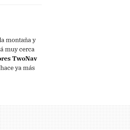
la montaña y
tá muy cerca
iores TwoNav
 hace ya más