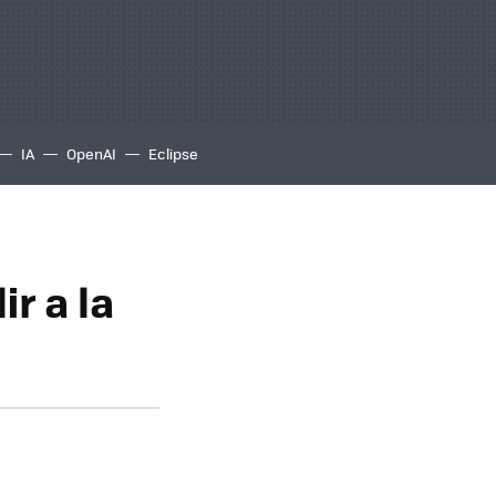
IA
OpenAI
Eclipse
r a la