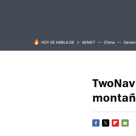
HOY SE HABLA DE
AEMET
China
Gener
TwoNav S
montañ
FACEBOOK
TWITTER
FLIPBOARD
E-