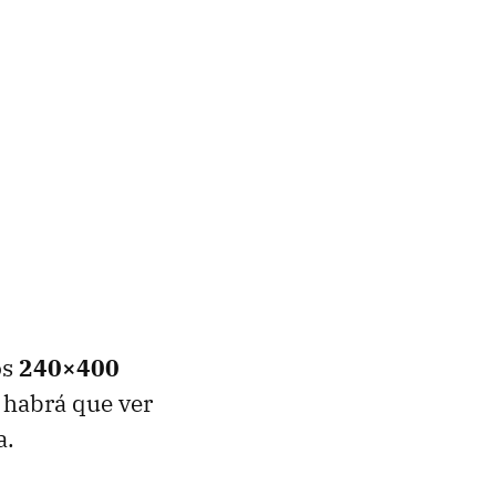
os
240×400
e habrá que ver
a.