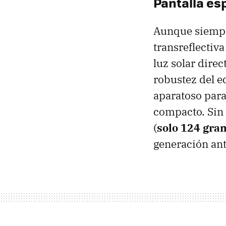
Pantalla es
Aunque siempre
transreflectiv
luz solar dire
robustez del e
aparatoso para
compacto. Sin 
(
solo 124 gra
generación an