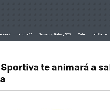
ación Z
iPhone 17
Samsung Galaxy S26
Café
Jeff Bezos
portiva te animará a sali
a