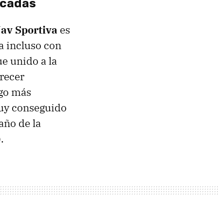
icadas
v Sportiva
es
a incluso con
ue unido a la
arecer
lgo más
muy conseguido
año de la
.