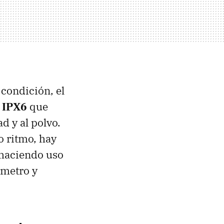
 condición, el
n IPX6
que
d y al polvo.
o ritmo, hay
 haciendo uso
ómetro y