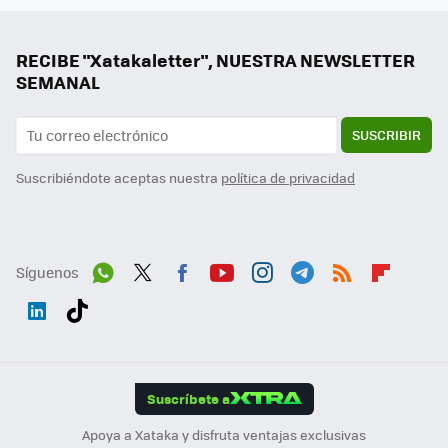
RECIBE "Xatakaletter", NUESTRA NEWSLETTER
SEMANAL
SUSCRIBIR
Suscribiéndote aceptas nuestra
política de privacidad
Síguenos
Wh
Twit
Fac
You
Inst
Tele
RSS
Flip
ats
ter
ebo
tub
agr
gra
boa
Link
Tikt
App
ok
e
am
m
rd
edI
ok
Suscríbete a
n
Apoya a Xataka y disfruta ventajas exclusivas