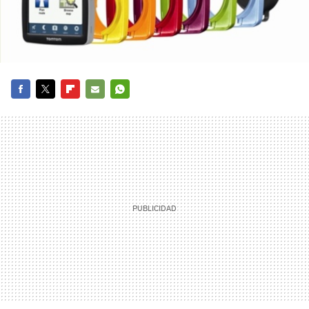
FACEBOOK
TWITTER
FLIPBOARD
E-
WHATSAPP
MAIL