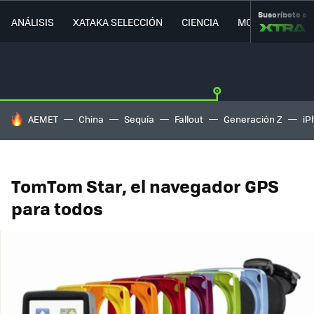
Suscríbete a
ANÁLISIS
XATAKA SELECCIÓN
CIENCIA
MOVILIDAD
HOY SE HABLA DE
AEMET
China
Sequía
Fallout
Generación Z
iP
TomTom Star, el navegador GPS
para todos