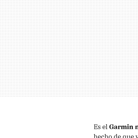
Es el
Garmin n
hecho de que v