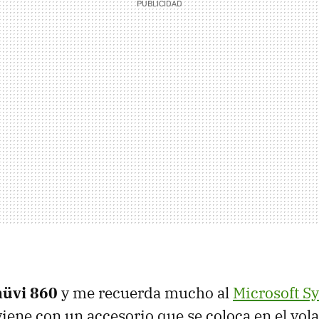
üvi 860
y me recuerda mucho al
Microsoft S
iene con un accesorio que se coloca en el vol