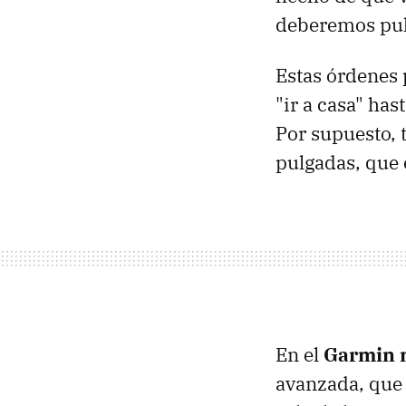
deberemos puls
Estas órdenes
"ir a casa" ha
Por supuesto, 
pulgadas, que 
En el
Garmin 
avanzada, que 