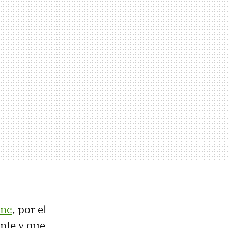
ync
, por el
ante y que