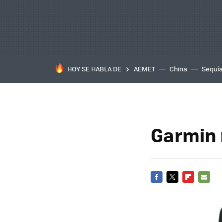
HOY SE HABLA DE
AEMET
China
Sequí
Garmin 
FACEBOOK
TWITTER
FLIPBOARD
E-
MAIL