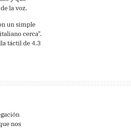
de la voz.
on un simple
taliano cerca".
a táctil de 4.3
egación
 que nos