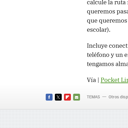
calcule la ruta
queremos pasar
que queremos e
escolar).
Incluye conect
teléfono y un 
tengamos almac
Vía |
Pocket Li
TEMAS
Otros disp
FACEBOOK
TWITTER
FLIPBOARD
E-
MAIL