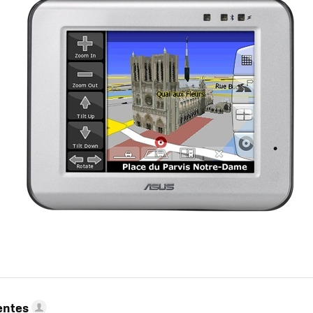
entes