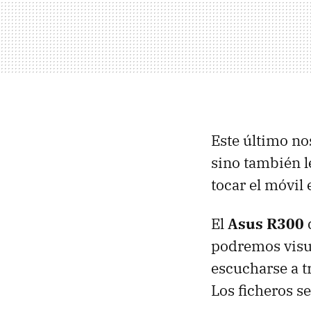
Este último no
sino también l
tocar el móvi
El
Asus R300
podremos visua
escucharse a t
Los ficheros s