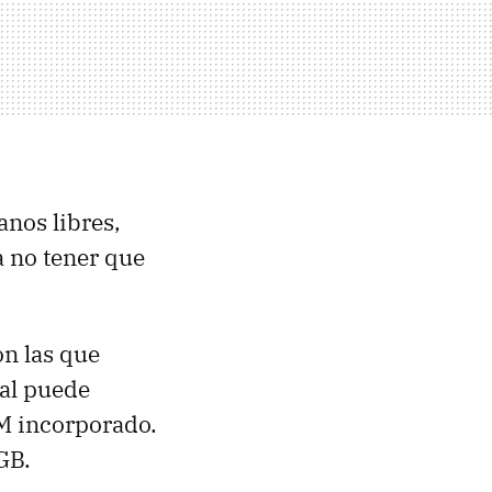
anos libres,
a no tener que
n las que
ual puede
FM incorporado.
GB.