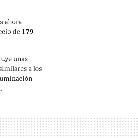
s ahora
ecio de
179
luye unas
imilares a los
iluminación
.