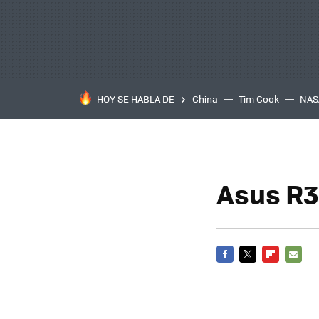
HOY SE HABLA DE
China
Tim Cook
NAS
Asus R
FACEBOOK
TWITTER
FLIPBOARD
E-
MAIL