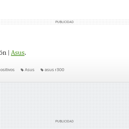
ón |
Asus
.
ositivos
Asus
asus r300