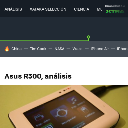
Suscríbete a
ANÁLISIS
XATAKA SELECCIÓN
CIENCIA
MOVILIDAD
HOY SE HABLA DE
China
Tim Cook
NASA
Waze
iPhone Air
iPhone
Asus R300, análisis