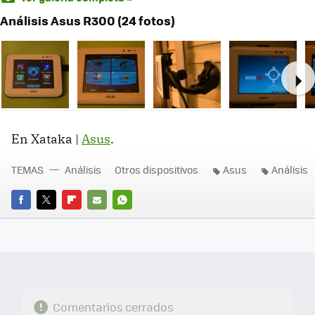
Análisis Asus R300 (24 fotos)
Ne
En Xataka |
Asus
.
TEMAS
Análisis
Otros dispositivos
Asus
Análisis
FACEBOOK
TWITTER
FLIPBOARD
E-
WHATSAPP
MAIL
Comentarios cerrados