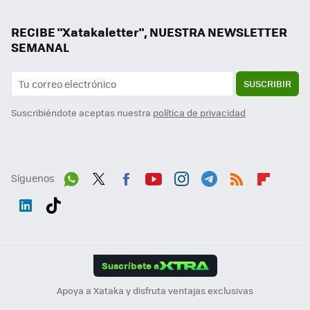
RECIBE "Xatakaletter", NUESTRA NEWSLETTER
SEMANAL
SUSCRIBIR
Suscribiéndote aceptas nuestra
política de privacidad
Síguenos
Wh
Twit
Fac
You
Inst
Tele
RSS
Flip
ats
ter
ebo
tub
agr
gra
boa
Link
Tikt
App
ok
e
am
m
rd
edI
ok
Suscríbete a
n
Apoya a Xataka y disfruta ventajas exclusivas