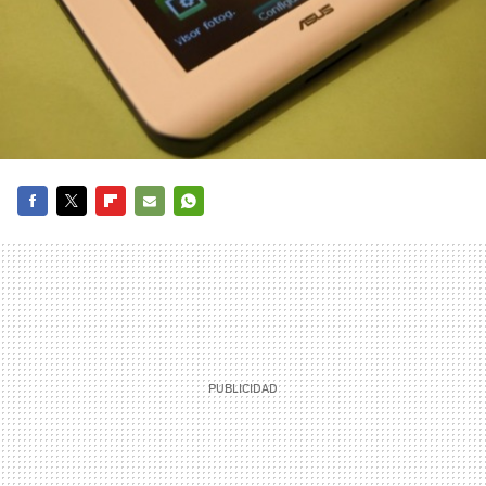
FACEBOOK
TWITTER
FLIPBOARD
E-
WHATSAPP
MAIL