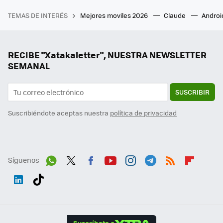
TEMAS DE INTERÉS
Mejores moviles 2026
Claude
Androi
RECIBE "Xatakaletter", NUESTRA NEWSLETTER
SEMANAL
SUSCRIBIR
Suscribiéndote aceptas nuestra
política de privacidad
Síguenos
Wh
Twit
Fac
You
Inst
Tele
RSS
Flip
ats
ter
ebo
tub
agr
gra
boa
Link
Tikt
App
ok
e
am
m
rd
edI
ok
Suscríbete a