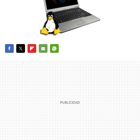
FACEBOOK
TWITTER
FLIPBOARD
E-
WHATSAPP
MAIL