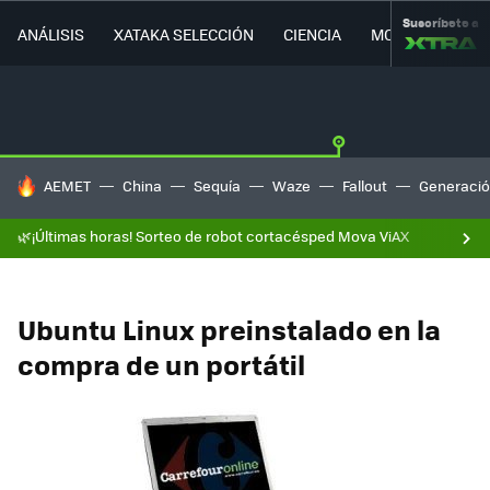
Suscríbete a
ANÁLISIS
XATAKA SELECCIÓN
CIENCIA
MOVILIDAD
HOY SE HABLA DE
AEMET
China
Sequía
Waze
Fallout
Generació
🌿¡Últimas horas! Sorteo de robot cortacésped Mova ViAX
Ubuntu Linux preinstalado en la
compra de un portátil