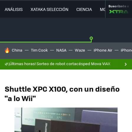
Suscríbete a
ANÁLISIS
XATAKA SELECCIÓN
CIENCIA
MOVILIDAD
HOY SE HABLA DE
China
Tim Cook
NASA
Waze
iPhone Air
iPhone
🌿¡Últimas horas! Sorteo de robot cortacésped Mova ViAX
Shuttle XPC X100, con un diseño
"a lo Wii"