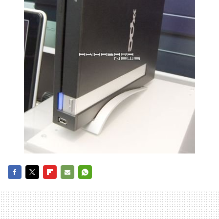
FACEBOOK
TWITTER
FLIPBOARD
E-
WHATSAPP
MAIL