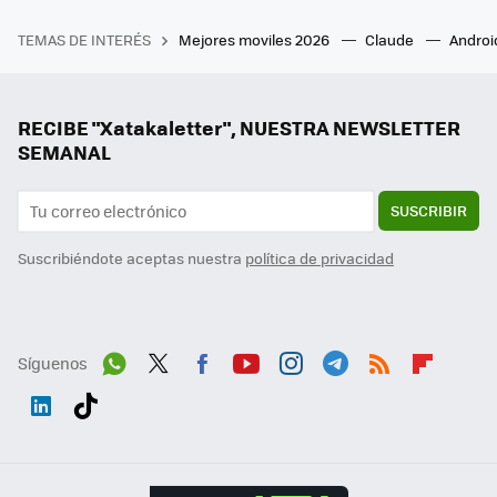
TEMAS DE INTERÉS
Mejores moviles 2026
Claude
Androi
RECIBE "Xatakaletter", NUESTRA NEWSLETTER
SEMANAL
SUSCRIBIR
Suscribiéndote aceptas nuestra
política de privacidad
Síguenos
Wh
Twit
Fac
You
Inst
Tele
RSS
Flip
ats
ter
ebo
tub
agr
gra
boa
Link
Tikt
App
ok
e
am
m
rd
edI
ok