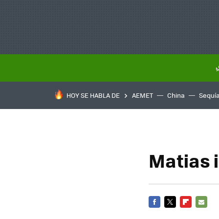
HOY SE HABLA DE
AEMET
China
Sequí
Matias i
FACEBOOK
TWITTER
FLIPBOARD
E-