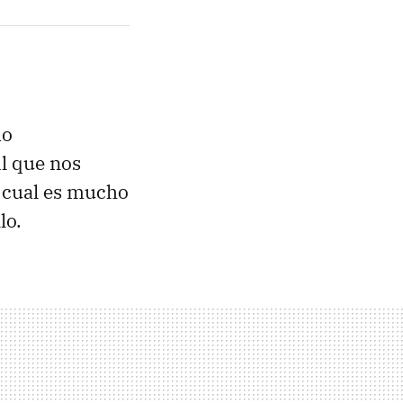
mo
il que nos
o cual es mucho
lo.