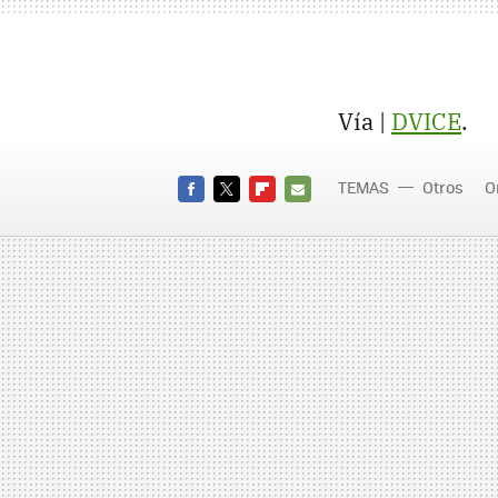
Vía |
DVICE
.
TEMAS
Otros
O
FACEBOOK
TWITTER
FLIPBOARD
E-
MAIL