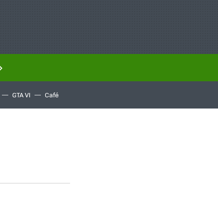
GTA VI
Café