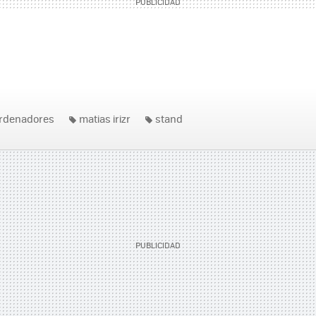
rdenadores
matias irizr
stand