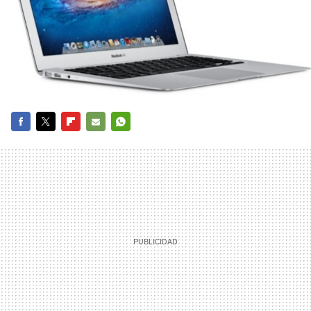
FACEBOOK
TWITTER
FLIPBOARD
E-
WHATSAPP
MAIL