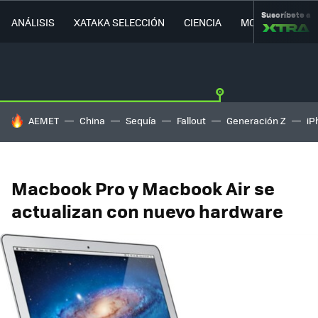
Suscríbete a
ANÁLISIS
XATAKA SELECCIÓN
CIENCIA
MOVILIDAD
HOY SE HABLA DE
AEMET
China
Sequía
Fallout
Generación Z
iP
Macbook Pro y Macbook Air se
actualizan con nuevo hardware