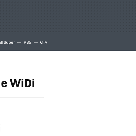
ll Super
PS5
GTA
de WiDi