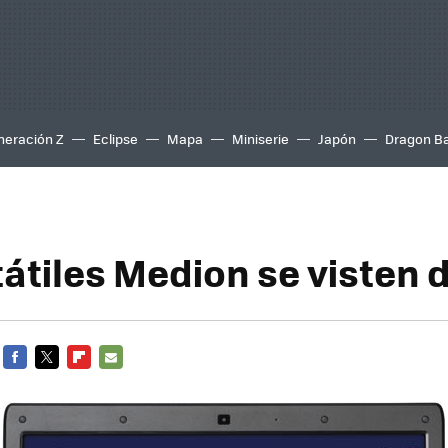
neración Z
Eclipse
Mapa
Miniserie
Japón
Dragon Ba
tátiles Medion se visten 
FACEBOOK
TWITTER
FLIPBOARD
E-
MAIL