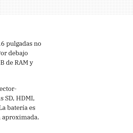
.6 pulgadas no
Por debajo
GB de RAM y
ector-
as SD, HDMI,
La batería es
ía aproximada.