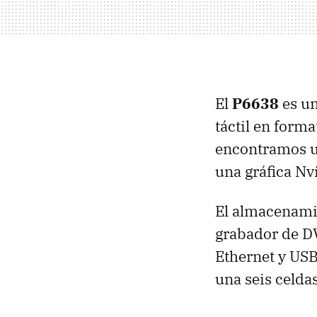
El
P6638
es un
táctil en form
encontramos 
una gráfica N
El almacenamie
grabador de DV
Ethernet y USB
una seis celda