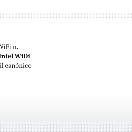
WiFi n,
Intel WiDi
.
il canónico