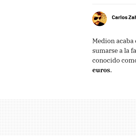
Carlos Z
Medion acaba d
sumarse a la f
conocido com
euros
.