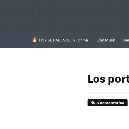
HOY SE HABLA DE
China
Elon Musk
Ge
Los por
6 comentarios