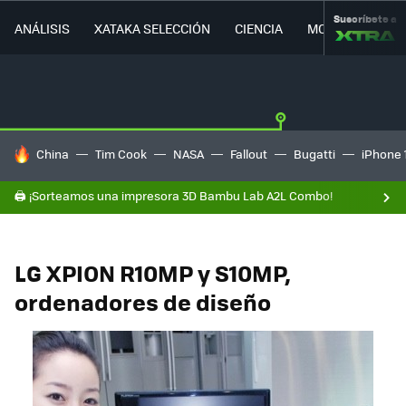
Suscríbete a
ANÁLISIS
XATAKA SELECCIÓN
CIENCIA
MOVILIDAD
HOY SE HABLA DE
China
Tim Cook
NASA
Fallout
Bugatti
iPhone 
🖨️ ¡Sorteamos una impresora 3D Bambu Lab A2L Combo!
LG XPION R10MP y S10MP,
ordenadores de diseño