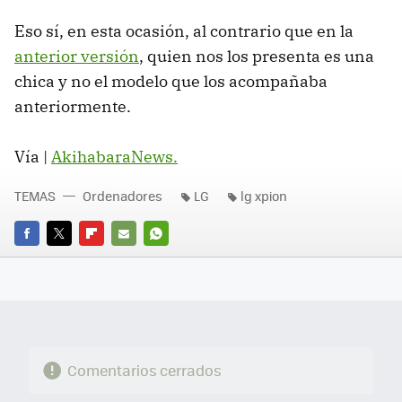
Eso sí, en esta ocasión, al contrario que en la
anterior versión
, quien nos los presenta es una
chica y no el modelo que los acompañaba
anteriormente.
Vía |
AkihabaraNews
.
TEMAS
Ordenadores
LG
lg xpion
FACEBOOK
TWITTER
FLIPBOARD
E-
WHATSAPP
MAIL
Comentarios cerrados