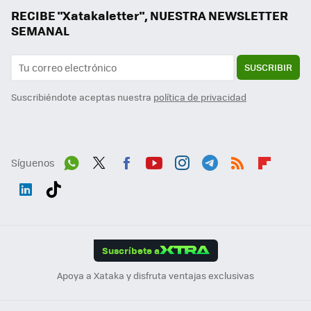
RECIBE "Xatakaletter", NUESTRA NEWSLETTER
SEMANAL
SUSCRIBIR
Suscribiéndote aceptas nuestra
política de privacidad
Síguenos
Wh
Twit
Fac
You
Inst
Tele
RSS
Flip
ats
ter
ebo
tub
agr
gra
boa
Link
Tikt
App
ok
e
am
m
rd
edI
ok
Suscríbete a
n
Apoya a Xataka y disfruta ventajas exclusivas