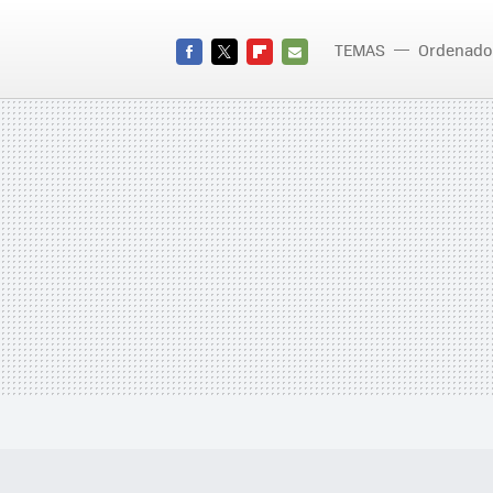
TEMAS
Ordenado
FACEBOOK
TWITTER
FLIPBOARD
E-
MAIL