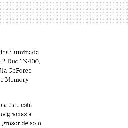
adas iluminada
re 2 Duo T9400,
idia GeForce
rbo Memory,
os, este está
ue gracias a
 grosor de solo