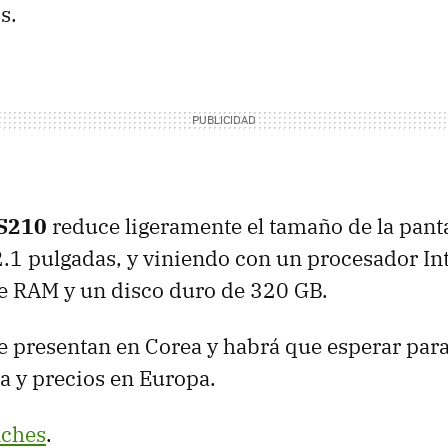
s.
S210
reduce ligeramente el tamaño de la panta
2.1 pulgadas, y viniendo con un procesador In
de
RAM
y un disco duro de 320 GB.
 presentan en Corea y habrá que esperar par
da y precios en Europa.
ches
.