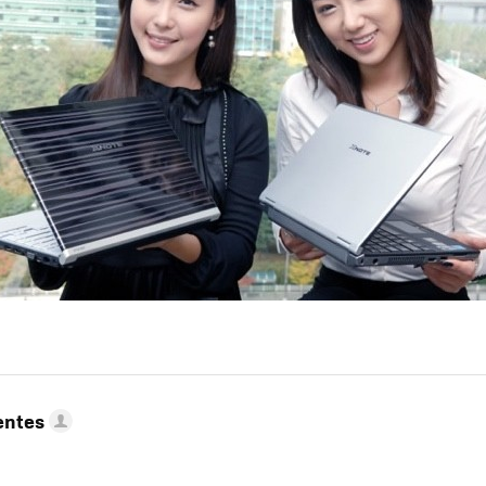
entes