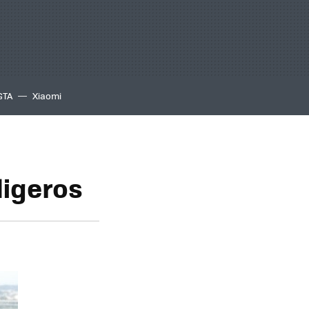
GTA
Xiaomi
ligeros