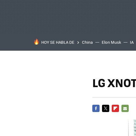
HOY SE HABLA DE
China
Elon Musk
IA
LG XNOTE
FACEBOOK
TWITTER
FLIPBOARD
E-
MAIL