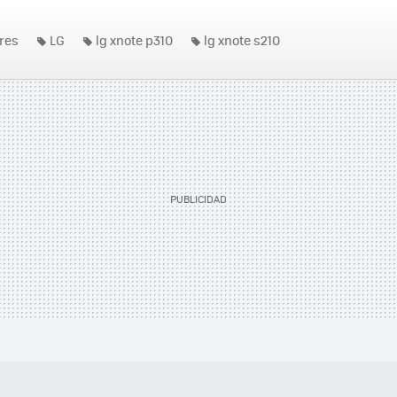
res
LG
lg xnote p310
lg xnote s210