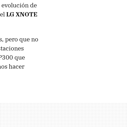
, evolución de
 el
LG
XNOTE
s, pero que no
staciones
 P300 que
mos hacer