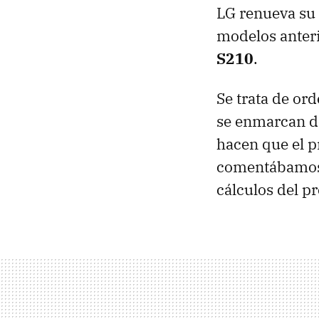
LG renueva s
modelos anter
S210
.
Se trata de or
se enmarcan de
hacen que el p
comentábamos 
cálculos del p