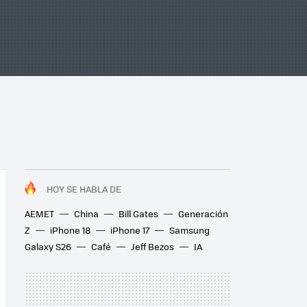
HOY SE HABLA DE
AEMET
China
Bill Gates
Generación
Z
iPhone 18
iPhone 17
Samsung
Galaxy S26
Café
Jeff Bezos
IA