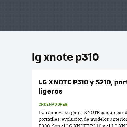
lg xnote p310
LG XNOTE P310 y S210, por
ligeros
ORDENADORES
LG renueva su gama XNOTE con un par 
portátiles, evolución de modelos anterio
P300. Son el LG XNOTE P310 y el LG XN