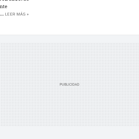
ente
..
LEER MÁS »