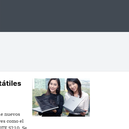
tátiles
de nuevos
res como el
OTE S210. Se