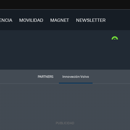
ENCIA
MOVILIDAD
MAGNET
NEWSLETTER
PARTNERS
Innovación Volvo