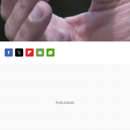
FACEBOOK
TWITTER
FLIPBOARD
E-
WHATSAPP
MAIL