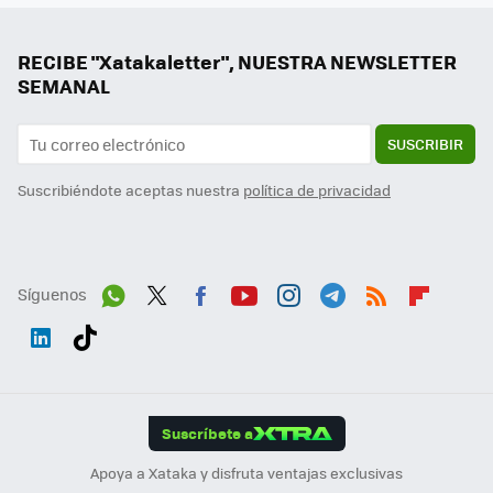
RECIBE "Xatakaletter", NUESTRA NEWSLETTER
SEMANAL
SUSCRIBIR
Suscribiéndote aceptas nuestra
política de privacidad
Síguenos
Wh
Twit
Fac
You
Inst
Tele
RSS
Flip
ats
ter
ebo
tub
agr
gra
boa
Link
Tikt
App
ok
e
am
m
rd
edI
ok
Suscríbete a
n
Apoya a Xataka y disfruta ventajas exclusivas