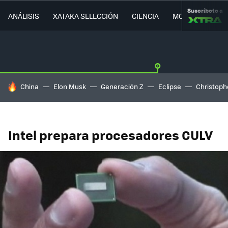
Suscríbete a
ANÁLISIS
XATAKA SELECCIÓN
CIENCIA
MOVILIDAD
HOY SE HABLA DE
China
Elon Musk
Generación Z
Eclipse
Christoph
Intel prepara procesadores CULV