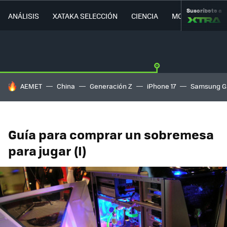
Suscríbete a
ANÁLISIS
XATAKA SELECCIÓN
CIENCIA
MOVILIDAD
HOY SE HABLA DE
AEMET
China
Generación Z
iPhone 17
Samsung G
Guía para comprar un sobremesa
para jugar (I)