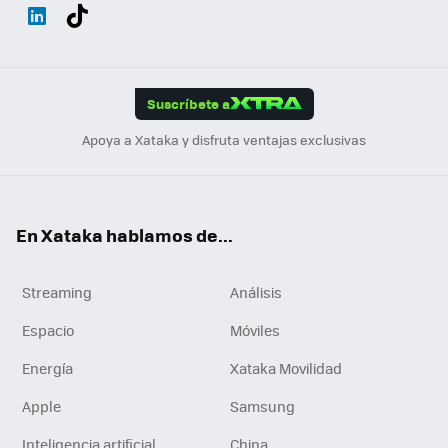
Wh
Twit
Fac
You
Inst
Tele
RSS
Flip
ats
ter
ebo
tub
agr
gra
boa
Link
Tikt
App
ok
e
am
m
rd
edI
ok
Suscríbete a
n
Apoya a Xataka y disfruta ventajas exclusivas
En Xataka hablamos de...
Streaming
Análisis
Espacio
Móviles
Energía
Xataka Movilidad
Apple
Samsung
Inteligencia artificial
China