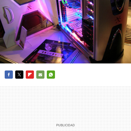
FACEBOOK
TWITTER
FLIPBOARD
E-
WHATSAPP
MAIL