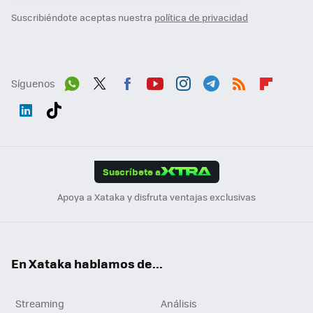
Suscribiéndote aceptas nuestra
política de privacidad
Síguenos
Wh
Twit
Fac
You
Inst
Tele
RSS
Flip
ats
ter
ebo
tub
agr
gra
boa
Link
Tikt
App
ok
e
am
m
rd
edI
ok
Suscríbete a
n
Apoya a Xataka y disfruta ventajas exclusivas
En Xataka hablamos de...
Streaming
Análisis