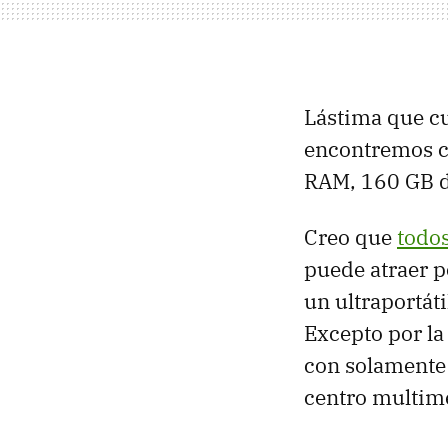
Lástima que c
encontremos c
RAM
, 160 GB 
Creo que
todo
puede atraer p
un ultraportát
Excepto por l
con solamente 
centro multime