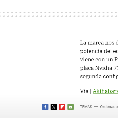
La marca nos d
potencia del 
viene con un
placa Nvidia 7
segunda confi
Vía |
Akihabar
TEMAS
Ordenado
FACEBOOK
TWITTER
FLIPBOARD
E-