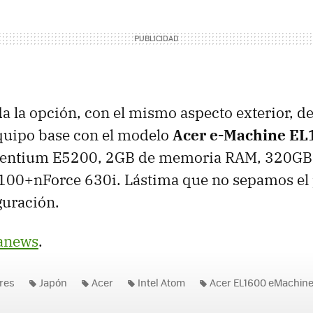
a la opción, con el mismo aspecto exterior, d
equipo base con el modelo
Acer e-Machine EL
 Pentium E5200, 2GB de memoria
RAM
, 320GB
100+nForce 630i. Lástima que no sepamos el 
guración.
anews
.
res
Japón
Acer
Intel Atom
Acer EL1600 eMachin