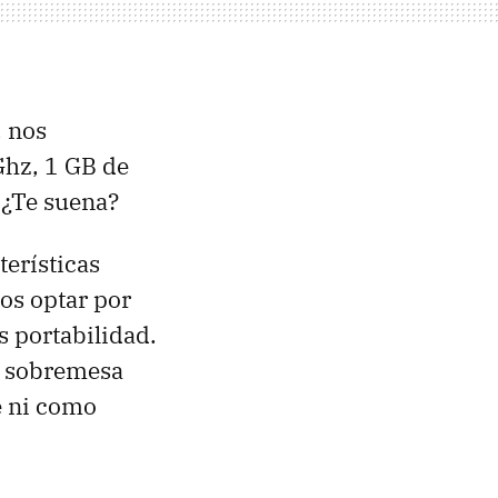
, nos
hz, 1 GB de
 ¿Te suena?
terísticas
os optar por
s portabilidad.
n sobremesa
e ni como