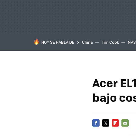
HOY SE HABLA DE
China
Tim Cook
NAS
Acer EL
bajo co
FACEBOOK
TWITTER
FLIPBOARD
E-