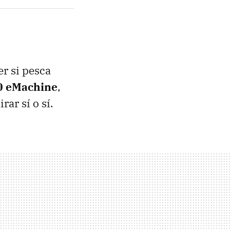
er si pesca
0 eMachine
,
ar sí o sí.