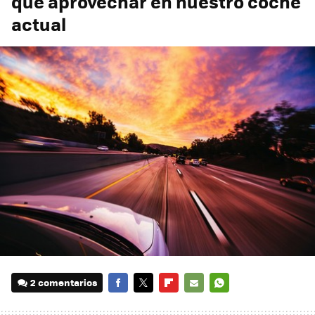
que aprovechar en nuestro coche
actual
2 comentarios
FACEBOOK
TWITTER
FLIPBOARD
E-
WHATSAPP