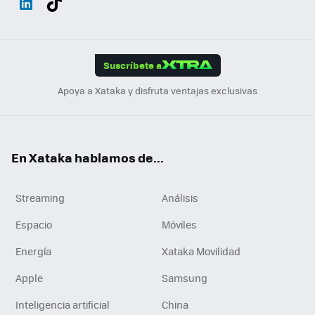
ats
ter
ebo
tub
agr
gra
boa
Link
Tikt
App
ok
e
am
m
rd
edI
ok
Suscríbete a
n
Apoya a Xataka y disfruta ventajas exclusivas
En Xataka hablamos de...
Streaming
Análisis
Espacio
Móviles
Energía
Xataka Movilidad
Apple
Samsung
Inteligencia artificial
China