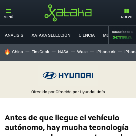
MENÚ
NUEVO
Suscríbete a
ANÁLISIS
XATAKA SELECCIÓN
CIENCIA
MOVILIDAD
HOY SE HABLA DE
China
Tim Cook
NASA
Waze
iPhone Air
iPhone
Ofrecido por Ofrecido por Hyundai
+info
Antes de que llegue el vehículo
autónomo, hay mucha tecnología