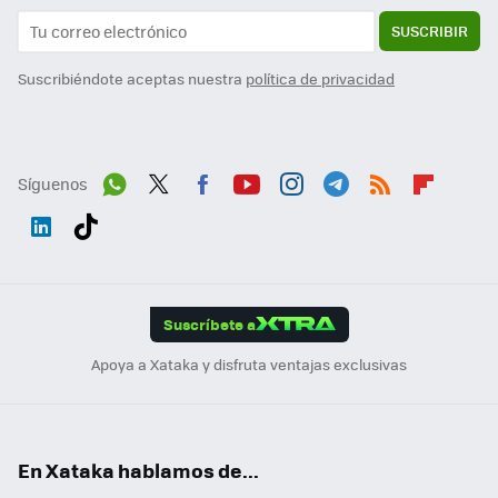
SUSCRIBIR
Suscribiéndote aceptas nuestra
política de privacidad
Síguenos
Wh
Twit
Fac
You
Inst
Tele
RSS
Flip
ats
ter
ebo
tub
agr
gra
boa
Link
Tikt
App
ok
e
am
m
rd
edI
ok
Suscríbete a
n
Apoya a Xataka y disfruta ventajas exclusivas
En Xataka hablamos de...