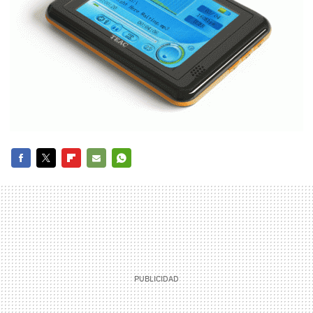
FACEBOOK
TWITTER
FLIPBOARD
E-
WHATSAPP
MAIL