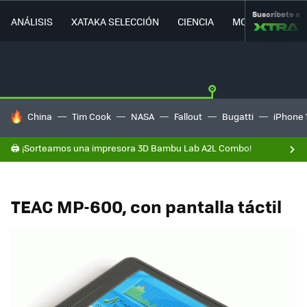
Suscríbete a
ANÁLISIS
XATAKA SELECCIÓN
CIENCIA
MOVILIDAD
HOY SE HABLA DE
China
Tim Cook
NASA
Fallout
Bugatti
iPhone 
🖨️ ¡Sorteamos una impresora 3D Bambu Lab A2L Combo!
TEAC MP-600, con pantalla táctil