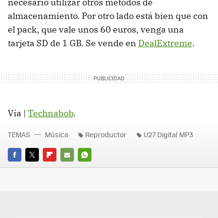
necesario utilizar otros métodos de
almacenamiento. Por otro lado está bien que con
el pack, que vale unos 60 euros, venga una
tarjeta SD de 1 GB. Se vende en
DealExtreme
.
Vía |
Technabob
.
TEMAS
Música
Reproductor
U27 Digital MP3
FACEBOOK
TWITTER
FLIPBOARD
E-
WHATSAPP
MAIL