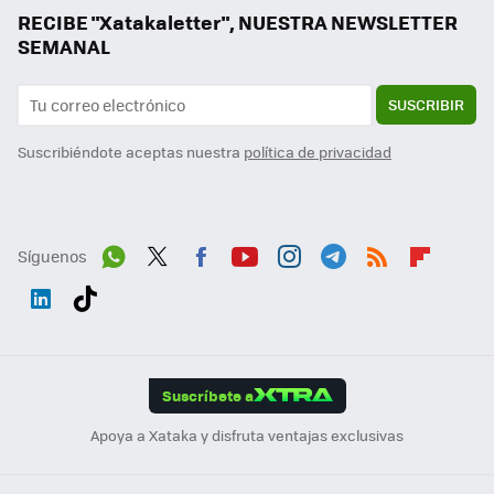
RECIBE "Xatakaletter", NUESTRA NEWSLETTER
SEMANAL
SUSCRIBIR
Suscribiéndote aceptas nuestra
política de privacidad
Síguenos
Wh
Twit
Fac
You
Inst
Tele
RSS
Flip
ats
ter
ebo
tub
agr
gra
boa
Link
Tikt
App
ok
e
am
m
rd
edI
ok
Suscríbete a
n
Apoya a Xataka y disfruta ventajas exclusivas