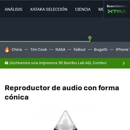
Suscríbete a
ANÁLISIS
XATAKA SELECCIÓN
CIENCIA
MOVILIDAD
HOY SE HABLA DE
China
Tim Cook
NASA
Fallout
Bugatti
iPhone 
🖨️ ¡Sorteamos una impresora 3D Bambu Lab A2L Combo!
Reproductor de audio con forma
cónica