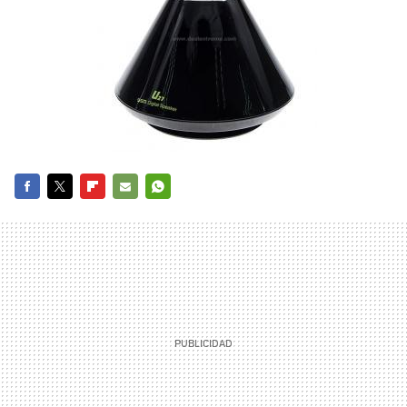
FACEBOOK
TWITTER
FLIPBOARD
E-
WHATSAPP
MAIL