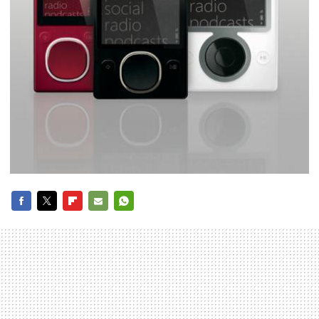
FACEBOOK
TWITTER
FLIPBOARD
E-
WHATSAPP
MAIL