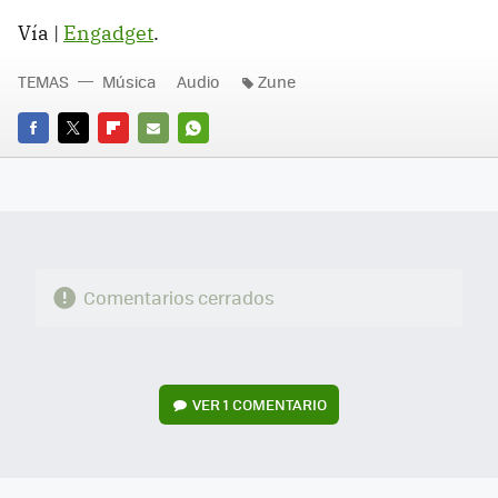
Vía |
Engadget
.
TEMAS
Música
Audio
Zune
FACEBOOK
TWITTER
FLIPBOARD
E-
WHATSAPP
MAIL
Comentarios cerrados
VER
1 COMENTARIO