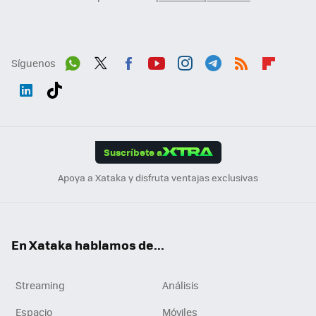
Síguenos
Wh
Twit
Fac
You
Inst
Tele
RSS
Flip
ats
ter
ebo
tub
agr
gra
boa
Link
Tikt
App
ok
e
am
m
rd
edI
ok
Suscríbete a
n
Apoya a Xataka y disfruta ventajas exclusivas
En Xataka hablamos de...
Streaming
Análisis
Espacio
Móviles