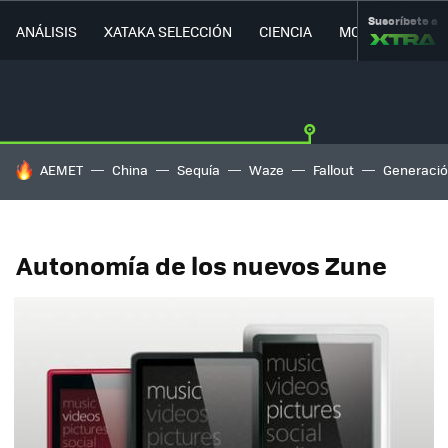
Suscríbete a
ANÁLISIS
XATAKA SELECCIÓN
CIENCIA
MOVILIDAD
HOY SE HABLA DE
AEMET
China
Sequía
Waze
Fallout
Generació
Autonomía de los nuevos Zune