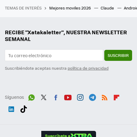
TEMAS DE INTERÉS
Mejores moviles 2026
Claude
Androi
RECIBE "Xatakaletter", NUESTRA NEWSLETTER
SEMANAL
SUSCRIBIR
Suscribiéndote aceptas nuestra
política de privacidad
Síguenos
Wh
Twit
Fac
You
Inst
Tele
RSS
Flip
ats
ter
ebo
tub
agr
gra
boa
Link
Tikt
App
ok
e
am
m
rd
edI
ok
Suscríbete a