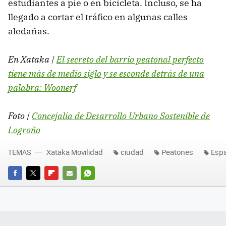
estudiantes a pie o en bicicleta. Incluso, se ha
llegado a cortar el tráfico en algunas calles
aledañas.
En Xataka |
El secreto del barrio peatonal perfecto
tiene más de medio siglo y se esconde detrás de una
palabra: Woonerf
Foto |
Concejalía de Desarrollo Urbano Sostenible de
Logroño
TEMAS
Xataka Movilidad
ciudad
Peatones
Esp
FACEBOOK
TWITTER
FLIPBOARD
E-
WHATSAPP
MAIL