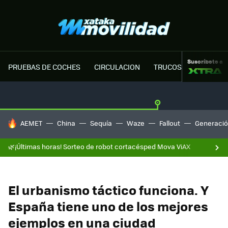
Suscríbete a
PRUEBAS DE COCHES
CIRCULACION
TRUCOS MOTOR
HOY SE HABLA DE
AEMET
China
Sequía
Waze
Fallout
Generació
🌿¡Últimas horas! Sorteo de robot cortacésped Mova ViAX
El urbanismo táctico funciona. Y
España tiene uno de los mejores
ejemplos en una ciudad