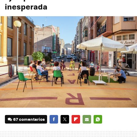
inesperada
67 comentarios
FACEBOOK
TWITTER
FLIPBOARD
E-
WHATSAPP
MAIL