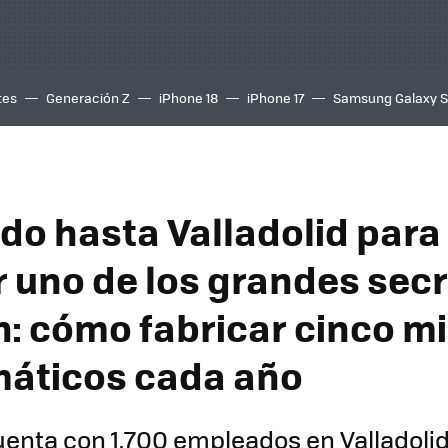
tes
Generación Z
iPhone 18
iPhone 17
Samsung Galaxy 
do hasta Valladolid para
 uno de los grandes secr
n: cómo fabricar cinco mi
áticos cada año
uenta con 1.700 empleados en Valladolid