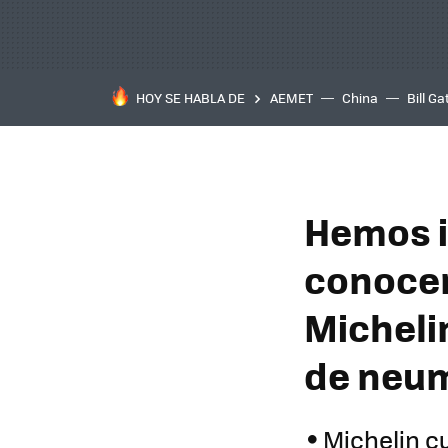
HOY SE HABLA DE
AEMET
China
Bill Ga
Hemos i
conocer
Micheli
de neum
Michelin c