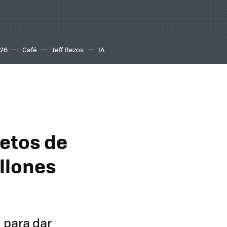
S26
Café
Jeff Bezos
IA
etos de
llones
 para dar