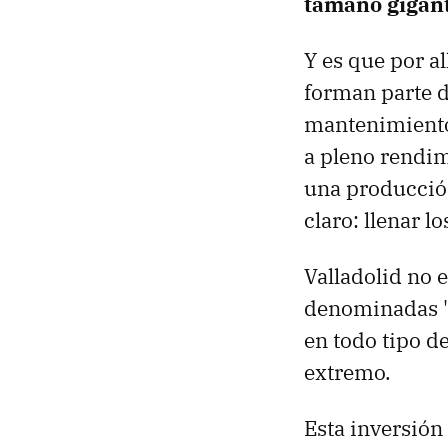
tamaño gigan
Y es que por al
forman parte de
mantenimiento 
a pleno rendim
una producción
claro: llenar 
Valladolid no 
denominadas "f
en todo tipo d
extremo.
Esta inversión