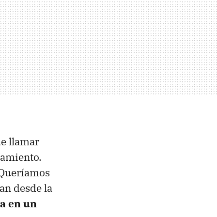
de llamar
tamiento.
 Queríamos
an desde la
a en un