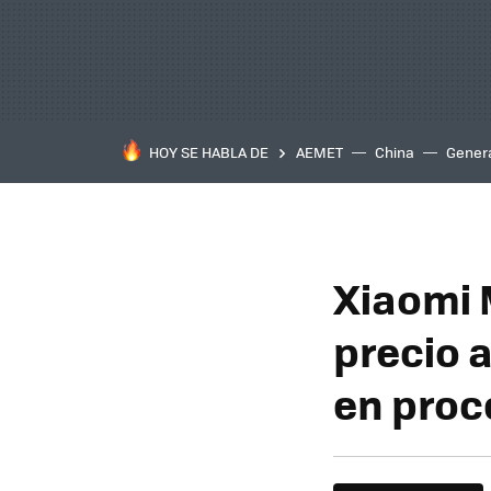
HOY SE HABLA DE
AEMET
China
Gener
Xiaomi 
precio a
en proc