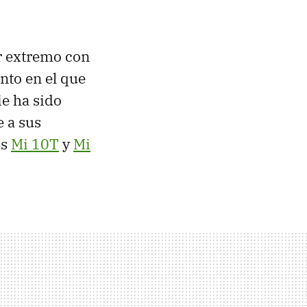
ar extremo con
nto en el que
ie ha sido
 a sus
os
Mi 10T
y
Mi