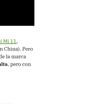
i Mi 11
,
n China). Pero
de la marca
alta
, pero con