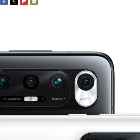
FACEBOOK
TWITTER
FLIPBOARD
E-
MAIL