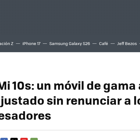
ación Z
iPhone 17
Samsung Galaxy S26
Café
Jeff Bezos
Mi 10s: un móvil de gama 
justado sin renunciar a l
esadores