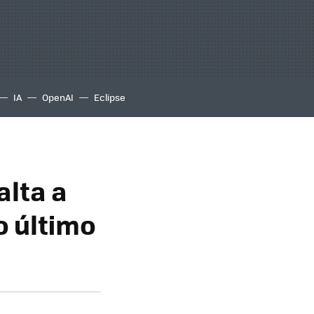
IA
OpenAI
Eclipse
alta a
o último