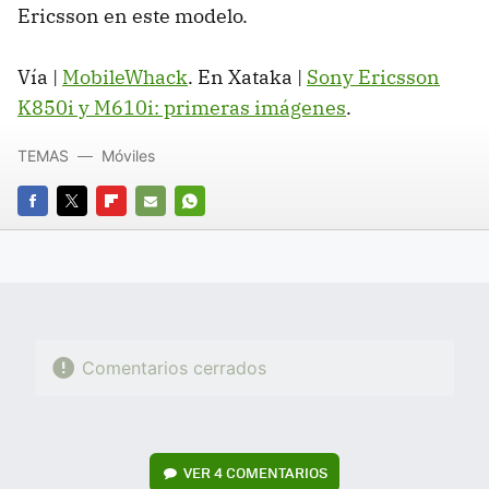
Ericsson en este modelo.
Vía |
MobileWhack
. En Xataka |
Sony Ericsson
K850i y M610i: primeras imágenes
.
TEMAS
Móviles
FACEBOOK
TWITTER
FLIPBOARD
E-
WHATSAPP
MAIL
Comentarios cerrados
VER
4 COMENTARIOS