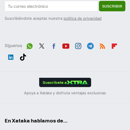
SUSCRIBIR
Suscribiéndote aceptas nuestra
política de privacidad
Síguenos
Wh
Twit
Fac
You
Inst
Tele
RSS
Flip
ats
ter
ebo
tub
agr
gra
boa
Link
Tikt
App
ok
e
am
m
rd
edIn
ok
Suscríbete a
Apoya a Xataka y disfruta ventajas exclusivas
En Xataka hablamos de...