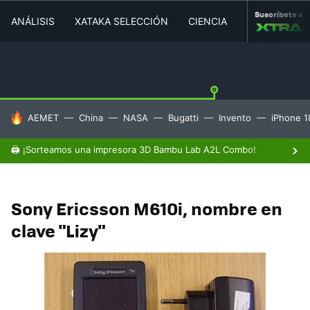
Suscríbete a
ANÁLISIS
XATAKA SELECCIÓN
CIENCIA
MOVILIDAD
HOY SE HABLA DE
AEMET
China
NASA
Bugatti
Invento
iPhone 1
🖨️ ¡Sorteamos una impresora 3D Bambu Lab A2L Combo!
Sony Ericsson M610i, nombre en
clave "Lizy"