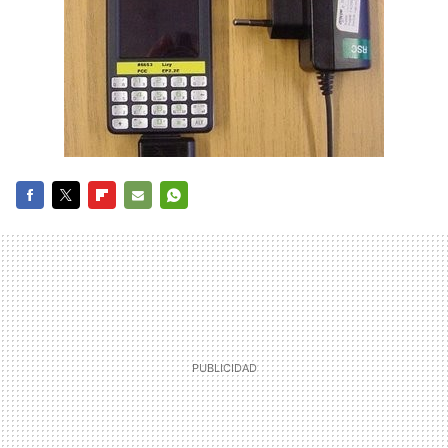
FACEBOOK
TWITTER
FLIPBOARD
E-
WHATSAPP
MAIL