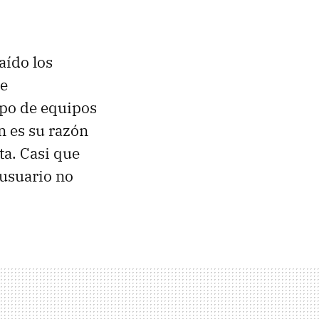
aído los
te
tipo de equipos
n es su razón
ta. Casi que
 usuario no