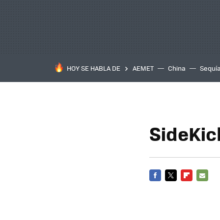
HOY SE HABLA DE
AEMET
China
Sequí
SideKic
FACEBOOK
TWITTER
FLIPBOARD
E-
MAIL