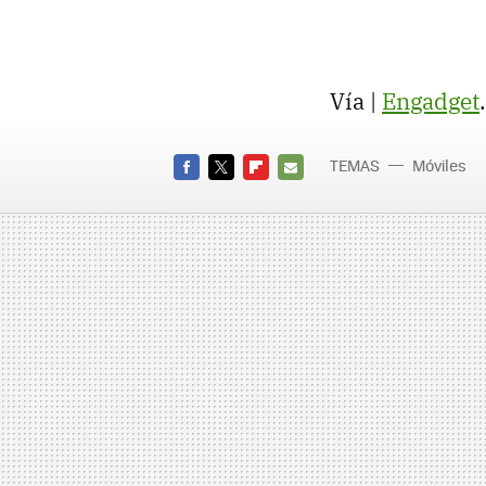
Vía |
Engadget
.
TEMAS
Móviles
FACEBOOK
TWITTER
FLIPBOARD
E-
MAIL