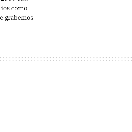
itios como
ue grabemos