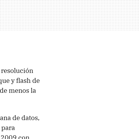
 resolución
ue y flash de
 de menos la
lana de datos,
para
X 2009 con