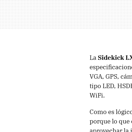
La
Sidekick L
especificacion
VGA
,
GPS
, cám
tipo
LED
,
HSD
WiFi.
Como es lógico
porque lo que
aprovechar la 