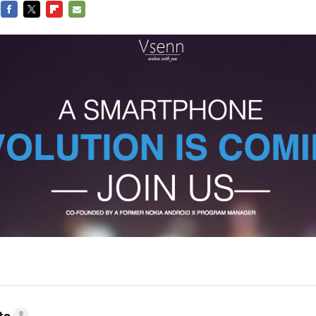
FACEBOOK
TWITTER
FLIPBOARD
E-
MAIL
to