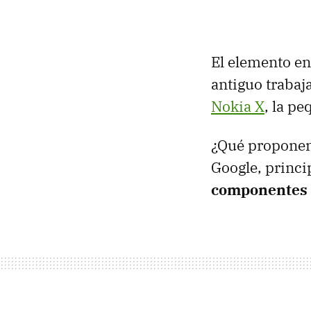
El elemento en
antiguo trabaj
Nokia X
, la p
¿Qué proponen 
Google, princi
componentes a