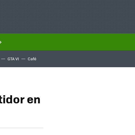
GTA VI
Café
tidor en
d