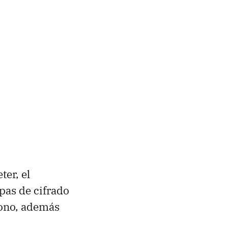
er, el
apas de cifrado
fono, además