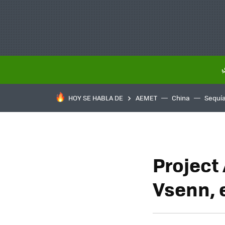
HOY SE HABLA DE
AEMET
China
Sequí
Project
Vsenn, 