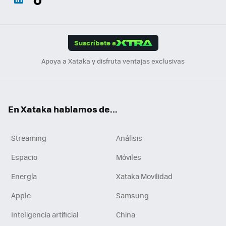
ats
ter
ebo
tub
agr
gra
boa
Link
Tikt
App
ok
e
am
m
rd
edI
ok
Suscríbete a
n
Apoya a Xataka y disfruta ventajas exclusivas
En Xataka hablamos de...
Streaming
Análisis
Espacio
Móviles
Energía
Xataka Movilidad
Apple
Samsung
Inteligencia artificial
China