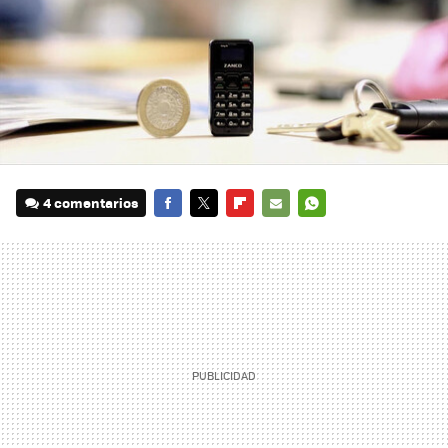
4 comentarios
FACEBOOK
TWITTER
FLIPBOARD
E-
WHATSAPP
MAIL