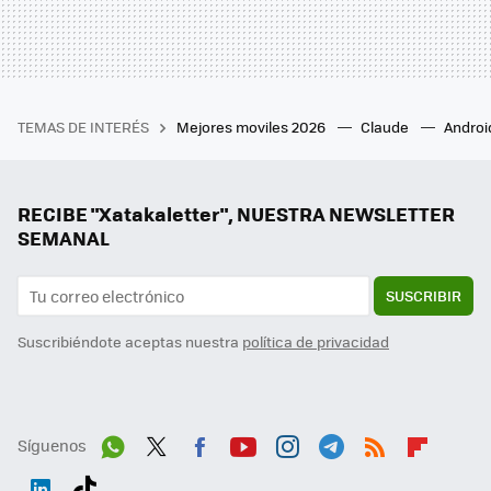
TEMAS DE INTERÉS
Mejores moviles 2026
Claude
Androi
RECIBE "Xatakaletter", NUESTRA NEWSLETTER
SEMANAL
SUSCRIBIR
Suscribiéndote aceptas nuestra
política de privacidad
Síguenos
Wh
Twit
Fac
You
Inst
Tele
RSS
Flip