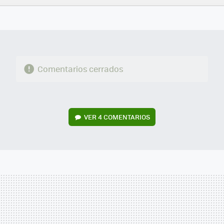
FACEBOOK
TWITTER
FLIPBOARD
E-
WHATSAPP
MAIL
Comentarios cerrados
VER
4 COMENTARIOS