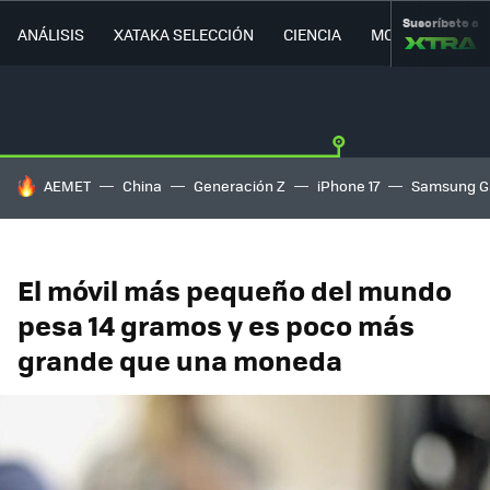
Suscríbete a
ANÁLISIS
XATAKA SELECCIÓN
CIENCIA
MOVILIDAD
HOY SE HABLA DE
AEMET
China
Generación Z
iPhone 17
Samsung G
El móvil más pequeño del mundo
pesa 14 gramos y es poco más
grande que una moneda