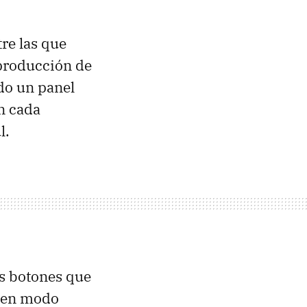
tre las que
eproducción de
ndo un panel
en cada
l.
los botones que
 en modo