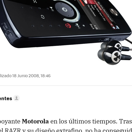
izado 18 Junio 2008, 18:46
entes
boyante
Motorola
en los últimos tiempos. Tra
el RAZR y su diseño extrafino, no ha conseguid