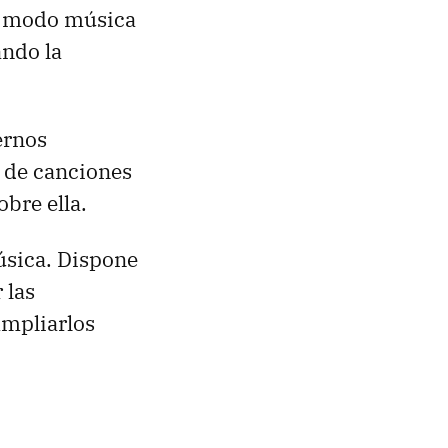
en modo música
ando la
ernos
s de canciones
bre ella.
úsica. Dispone
 las
ampliarlos