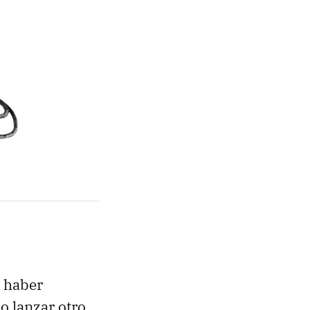
s haber
o lanzar otro