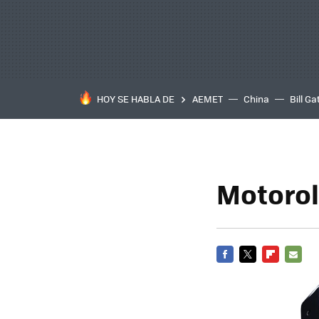
HOY SE HABLA DE
AEMET
China
Bill Ga
Motorol
FACEBOOK
TWITTER
FLIPBOARD
E-
MAIL