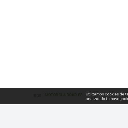
Utilizamos cookies de t
MOTOROLA ROKR E8
Tags
analizando tu navegaci
Más información en el post
MOTOROLA ROKR E8 