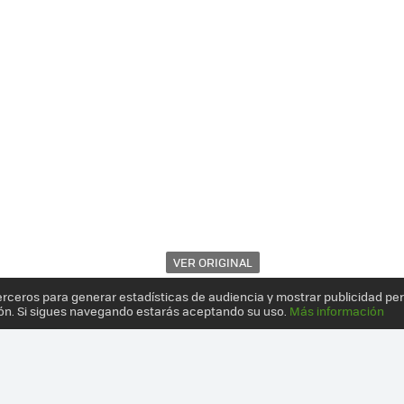
VER ORIGINAL
erceros para generar estadísticas de audiencia y mostrar publicidad pe
ón. Si sigues navegando estarás aceptando su uso.
Más información
EN ESPAÑA