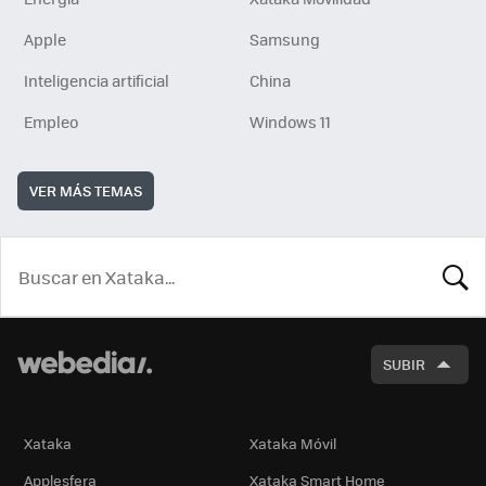
Apple
Samsung
Inteligencia artificial
China
Empleo
Windows 11
VER MÁS TEMAS
BUSCA
SUBIR
Xataka
Xataka Móvil
Applesfera
Xataka Smart Home