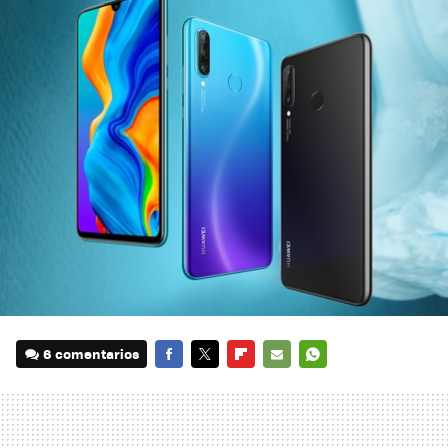
6 comentarios
FACEBOOK
TWITTER
FLIPBOARD
E-
WHATSAPP
MAIL