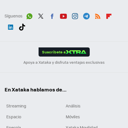
Síguenos
Wh
Twit
Fac
You
Inst
Tele
RSS
Flip
ats
ter
ebo
tub
agr
gra
boa
Link
Tikt
App
ok
e
am
m
rd
edI
ok
Suscríbete a
n
Apoya a Xataka y disfruta ventajas exclusivas
En Xataka hablamos de...
Streaming
Análisis
Espacio
Móviles
Energía
Xataka Movilidad