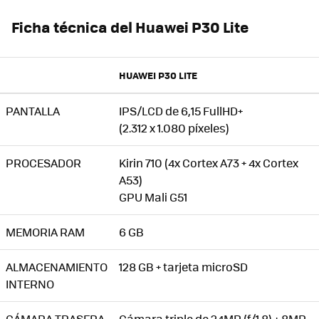
Ficha técnica del Huawei P30 Lite
HUAWEI P30 LITE
PANTALLA
IPS/LCD de 6,15 FullHD+
(2.312 x 1.080 píxeles)
PROCESADOR
Kirin 710 (4x Cortex A73 + 4x Cortex
A53)
GPU Mali G51
MEMORIA RAM
6 GB
ALMACENAMIENTO
128 GB + tarjeta microSD
INTERNO
CÁMARA TRASERA
Cámara triple de 24MP (f/1.8) + 8MP