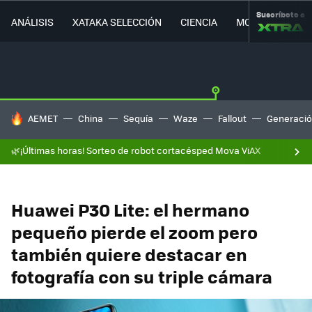
Suscríbete a
ANÁLISIS
XATAKA SELECCIÓN
CIENCIA
MOVILIDAD
HOY SE HABLA DE
AEMET
China
Sequía
Waze
Fallout
Generació
🌿¡Últimas horas! Sorteo de robot cortacésped Mova ViAX
Huawei P30 Lite: el hermano
pequeño pierde el zoom pero
también quiere destacar en
fotografía con su triple cámara