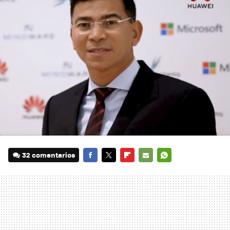
32 comentarios
FACEBOOK
TWITTER
FLIPBOARD
E-
WHATSAPP
MAIL