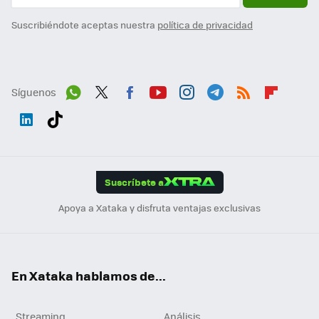
Suscribiéndote aceptas nuestra
política de privacidad
Síguenos
Wh
Twit
Fac
You
Inst
Tele
RSS
Flip
ats
ter
ebo
tub
agr
gra
boa
Link
Tikt
App
ok
e
am
m
rd
edI
ok
Suscríbete a
n
Apoya a Xataka y disfruta ventajas exclusivas
En Xataka hablamos de...
Streaming
Análisis