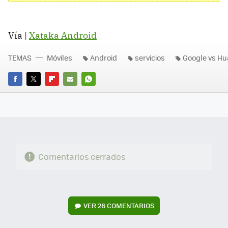
Vía |
Xataka Android
TEMAS
Móviles
Android
servicios
Google vs Hu
FACEBOOK
TWITTER
FLIPBOARD
E-
WHATSAPP
MAIL
Comentarios cerrados
VER
26 COMENTARIOS