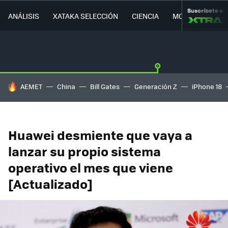
Suscríbete a
ANÁLISIS
XATAKA SELECCIÓN
CIENCIA
MOVILIDAD
HOY SE HABLA DE
AEMET
China
Bill Gates
Generación Z
iPhone 18
Huawei desmiente que vaya a
lanzar su propio sistema
operativo el mes que viene
[Actualizado]