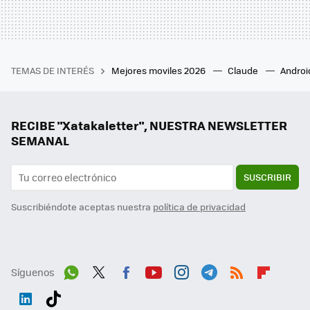
TEMAS DE INTERÉS
Mejores moviles 2026
Claude
Androi
RECIBE "Xatakaletter", NUESTRA NEWSLETTER
SEMANAL
SUSCRIBIR
Suscribiéndote aceptas nuestra
política de privacidad
Síguenos
Wh
Twit
Fac
You
Inst
Tele
RSS
Flip