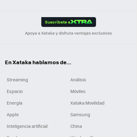
ats
ter
ebo
tub
agr
gra
boa
Link
Tikt
App
ok
e
am
m
rd
edI
ok
Suscríbete a
n
Apoya a Xataka y disfruta ventajas exclusivas
En Xataka hablamos de...
Streaming
Análisis
Espacio
Móviles
Energía
Xataka Movilidad
Apple
Samsung
Inteligencia artificial
China