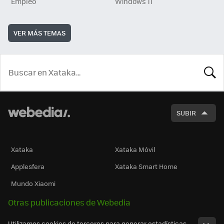
Empleo
Windows 11
VER MÁS TEMAS
BUSCA
SUBIR
Xataka
Xataka Móvil
Applesfera
Xataka Smart Home
Mundo Xiaomi
Otras publicaciones de Webedia
Utilizamos cookies de terceros para generar estadísticas