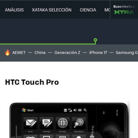
Suscríbete a
ANÁLISIS
XATAKA SELECCIÓN
CIENCIA
MOVILIDAD
HOY SE HABLA DE
AEMET
China
Generación Z
iPhone 17
Samsung G
HTC Touch Pro