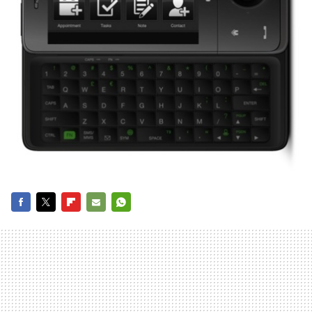
FACEBOOK
TWITTER
FLIPBOARD
E-
WHATSAPP
MAIL