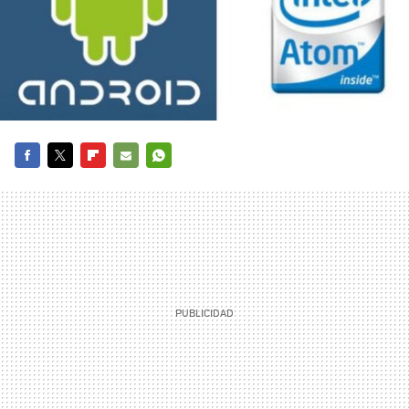
FACEBOOK
TWITTER
FLIPBOARD
E-
WHATSAPP
MAIL