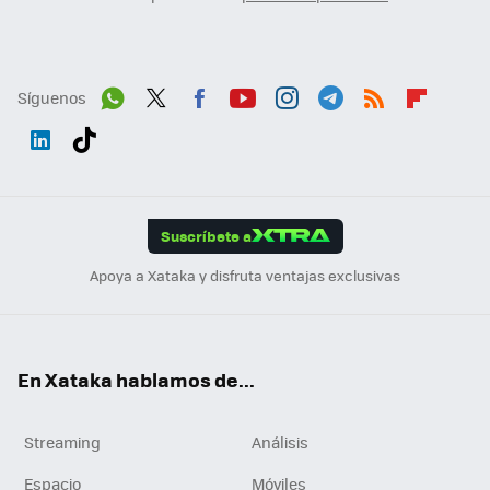
Síguenos
Wh
Twit
Fac
You
Inst
Tele
RSS
Flip
ats
ter
ebo
tub
agr
gra
boa
Link
Tikt
App
ok
e
am
m
rd
edI
ok
Suscríbete a
n
Apoya a Xataka y disfruta ventajas exclusivas
En Xataka hablamos de...
Streaming
Análisis
Espacio
Móviles