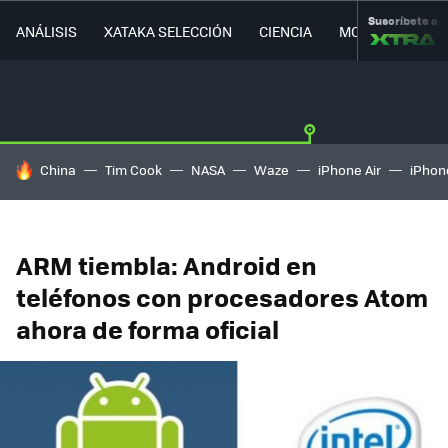
Suscríbete a
ANÁLISIS
XATAKA SELECCIÓN
CIENCIA
MOVILIDAD
HOY SE HABLA DE
China
Tim Cook
NASA
Waze
iPhone Air
iPhone
ARM tiembla: Android en
teléfonos con procesadores Atom
ahora de forma oficial