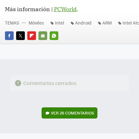
Más información |
PCWorld
.
TEMAS
Móviles
Intel
Android
ARM
Intel A
FACEBOOK
TWITTER
FLIPBOARD
E-
WHATSAPP
MAIL
Comentarios cerrados
VER
26 COMENTARIOS