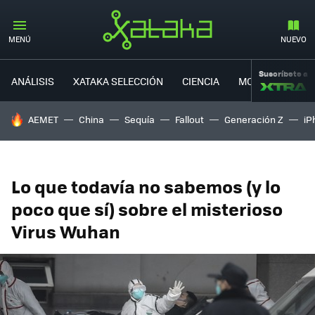
MENÚ
NUEVO
Suscríbete a
ANÁLISIS
XATAKA SELECCIÓN
CIENCIA
MOVILIDAD
HOY SE HABLA DE
AEMET
China
Sequía
Fallout
Generación Z
iP
Lo que todavía no sabemos (y lo
poco que sí) sobre el misterioso
Virus Wuhan