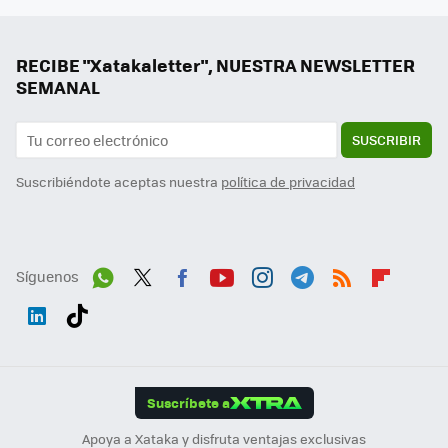
RECIBE "Xatakaletter", NUESTRA NEWSLETTER
SEMANAL
SUSCRIBIR
Suscribiéndote aceptas nuestra
política de privacidad
Síguenos
Wh
Twit
Fac
You
Inst
Tele
RSS
Flip
ats
ter
ebo
tub
agr
gra
boa
Link
Tikt
App
ok
e
am
m
rd
edI
ok
Suscríbete a
n
Apoya a Xataka y disfruta ventajas exclusivas