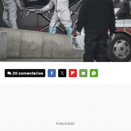
20 comentarios
FACEBOOK
TWITTER
FLIPBOARD
E-
WHATSAPP
MAIL