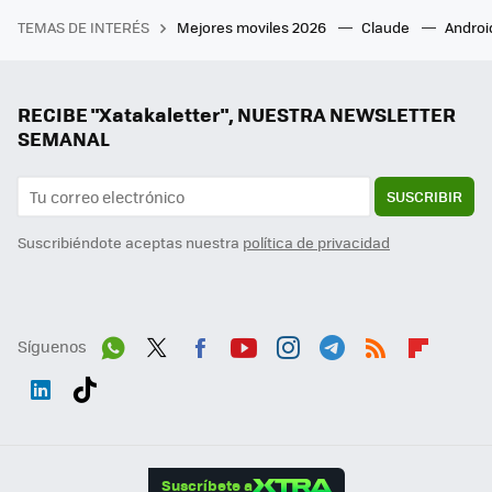
TEMAS DE INTERÉS
Mejores moviles 2026
Claude
Androi
RECIBE "Xatakaletter", NUESTRA NEWSLETTER
SEMANAL
SUSCRIBIR
Suscribiéndote aceptas nuestra
política de privacidad
Síguenos
Wh
Twit
Fac
You
Inst
Tele
RSS
Flip
ats
ter
ebo
tub
agr
gra
boa
Link
Tikt
App
ok
e
am
m
rd
edI
ok
Suscríbete a
n