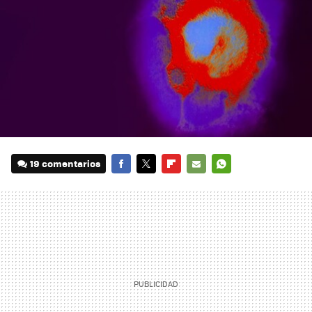
19 comentarios
FACEBOOK
TWITTER
FLIPBOARD
E-
WHATSAPP
MAIL