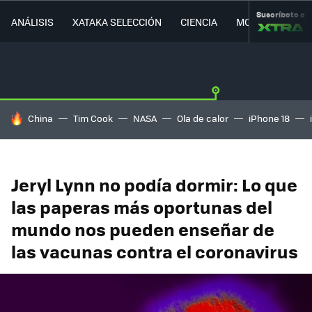
Suscríbete a
ANÁLISIS
XATAKA SELECCIÓN
CIENCIA
MOVILIDAD
HOY SE HABLA DE
China
Tim Cook
NASA
Ola de calor
iPhone 18
Jeryl Lynn no podía dormir: Lo que
las paperas más oportunas del
mundo nos pueden enseñar de
las vacunas contra el coronavirus