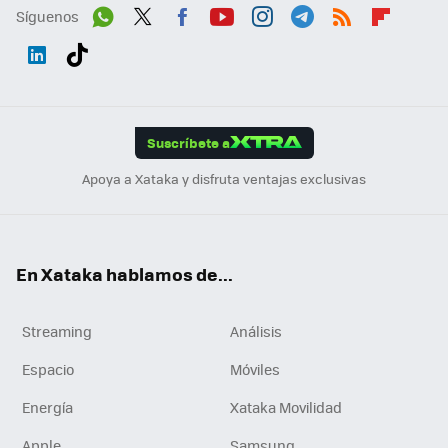
Síguenos
Wh
Twit
Fac
You
Inst
Tele
RSS
Flip
ats
ter
ebo
tub
agr
gra
boa
Link
Tikt
App
ok
e
am
m
rd
edI
ok
Suscríbete a
n
Apoya a Xataka y disfruta ventajas exclusivas
En Xataka hablamos de...
Streaming
Análisis
Espacio
Móviles
Energía
Xataka Movilidad
Apple
Samsung