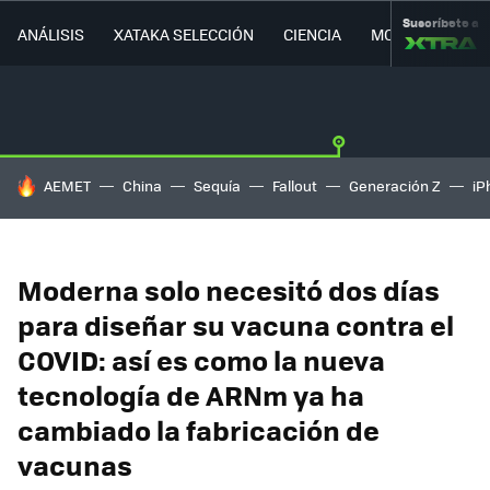
Suscríbete a
ANÁLISIS
XATAKA SELECCIÓN
CIENCIA
MOVILIDAD
HOY SE HABLA DE
AEMET
China
Sequía
Fallout
Generación Z
iP
Moderna solo necesitó dos días
para diseñar su vacuna contra el
COVID: así es como la nueva
tecnología de ARNm ya ha
cambiado la fabricación de
vacunas