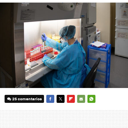
25 comentarios
FACEBOOK
TWITTER
FLIPBOARD
E-
WHATSAPP
MAIL