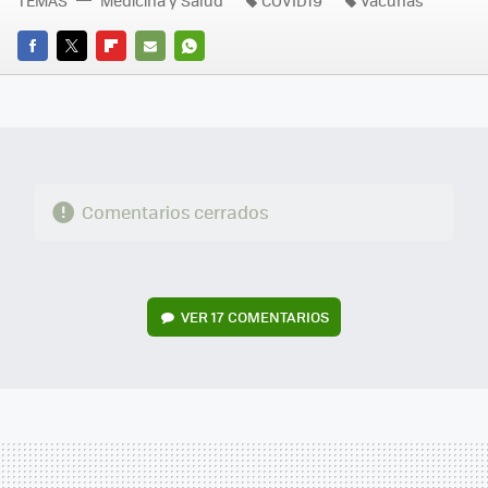
TEMAS
Medicina y Salud
COVID19
Vacunas
FACEBOOK
TWITTER
FLIPBOARD
E-
WHATSAPP
MAIL
Comentarios cerrados
VER
17 COMENTARIOS