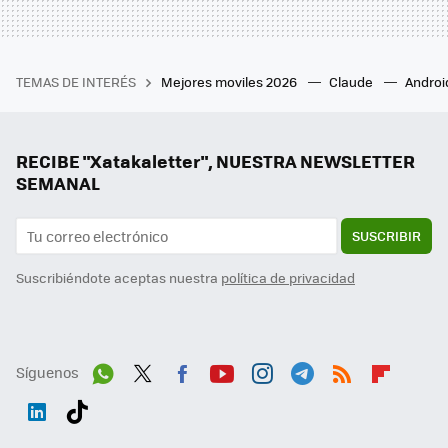
TEMAS DE INTERÉS
Mejores moviles 2026
Claude
Androi
RECIBE "Xatakaletter", NUESTRA NEWSLETTER
SEMANAL
SUSCRIBIR
Suscribiéndote aceptas nuestra
política de privacidad
Síguenos
Wh
Twit
Fac
You
Inst
Tele
RSS
Flip
ats
ter
ebo
tub
agr
gra
boa
Link
Tikt