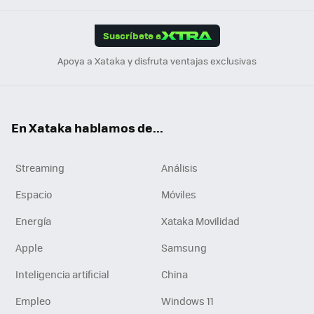
App
ok
e
am
m
rd
edI
ok
Suscríbete a
n
Apoya a Xataka y disfruta ventajas exclusivas
En Xataka hablamos de...
Streaming
Análisis
Espacio
Móviles
Energía
Xataka Movilidad
Apple
Samsung
Inteligencia artificial
China
Empleo
Windows 11