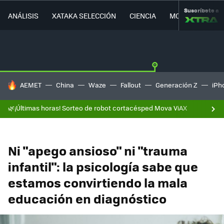
Suscríbete a
ANÁLISIS
XATAKA SELECCIÓN
CIENCIA
MOVILIDAD
HOY SE HABLA DE
AEMET
China
Waze
Fallout
Generación Z
iPh
🌿¡Últimas horas! Sorteo de robot cortacésped Mova ViAX
Ni "apego ansioso" ni "trauma
infantil": la psicología sabe que
estamos convirtiendo la mala
educación en diagnóstico