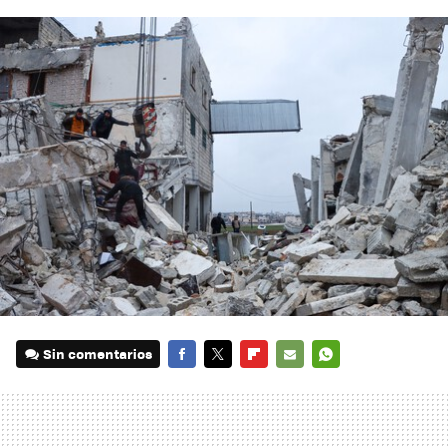
Sin comentarios
FACEBOOK
TWITTER
FLIPBOARD
E-
WHATSAPP
MAIL