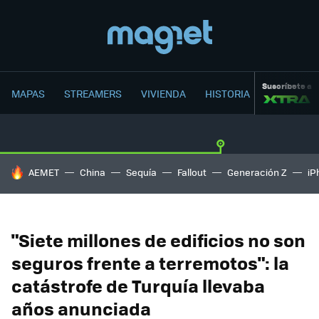
Suscríbete a
MAPAS
STREAMERS
VIVIENDA
HISTORIA
HOY SE HABLA DE
AEMET
China
Sequía
Fallout
Generación Z
iP
"Siete millones de edificios no son
seguros frente a terremotos": la
catástrofe de Turquía llevaba
años anunciada