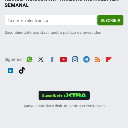
SEMANAL
SUSCRIBIR
Suscribiéndote aceptas nuestra
política de privacidad
Síguenos
Wh
Twit
Fac
You
Inst
Tele
RSS
Flip
ats
ter
ebo
tub
agr
gra
boa
Link
Tikt
App
ok
e
am
m
rd
edI
ok
Suscríbete a
n
Apoya a Xataka y disfruta ventajas exclusivas