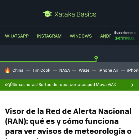
Suscríbete a
WHATSAPP
INSTAGRAM
WINDOWS
ANDROID
TRUC
HOY SE HABLA DE
China
Tim Cook
NASA
Waze
iPhone Air
iPhone
🌿¡Últimas horas! Sorteo de robot cortacésped Mova ViAX
Visor de la Red de Alerta Nacional
(RAN): qué es y cómo funciona
para ver avisos de meteorología o