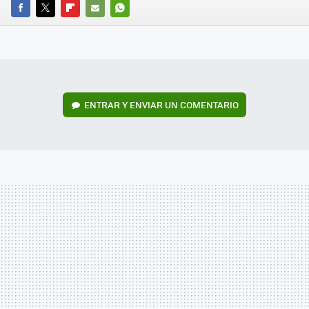
FACEBOOK
TWITTER
FLIPBOARD
E-
WHATSAPP
MAIL
ENTRAR Y ENVIAR UN COMENTARIO