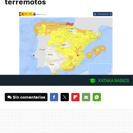
terremotos
Sin comentarios
FACEBOOK
TWITTER
FLIPBOARD
E-
WHATSAPP
MAIL