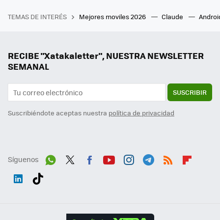
TEMAS DE INTERÉS
Mejores moviles 2026
Claude
Androi
RECIBE "Xatakaletter", NUESTRA NEWSLETTER
SEMANAL
SUSCRIBIR
Suscribiéndote aceptas nuestra
política de privacidad
Síguenos
Wh
Twit
Fac
You
Inst
Tele
RSS
Flip
ats
ter
ebo
tub
agr
gra
boa
Link
Tikt
App
ok
e
am
m
rd
edI
ok