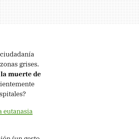
 ciudadanía
zonas grises.
n la muerte de
cientemente
spitales?
a eutanasia
ión (un gesto