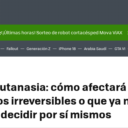
🌿¡Últimas horas! Sorteo de robot cortacésped Mova ViAX
Fallout
Generación Z
iPhone 18
Arabia Saudí
GTA VI
Eutanasia: cómo afectará 
s irreversibles o que ya 
decidir por sí mismos