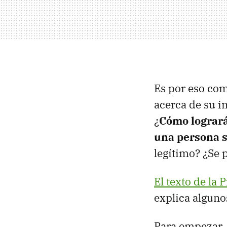
Es por eso com
acerca de su i
¿
Cómo logrará 
una persona s
legítimo? ¿Se 
El texto de la
explica algunos
Para empezar, 