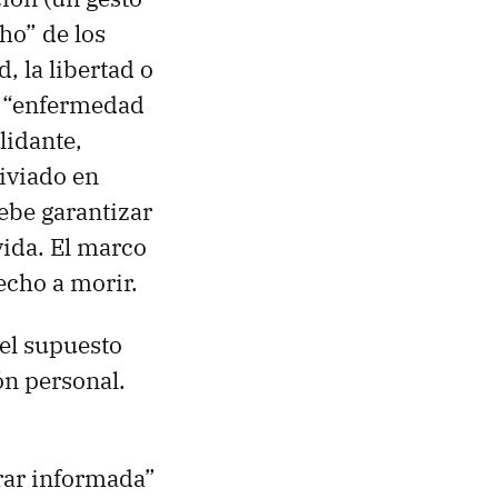
ho” de los
, la libertad o
de “enfermedad
lidante,
iviado en
ebe garantizar
vida. El marco
echo a morir.
 el supuesto
ón personal.
rar informada”