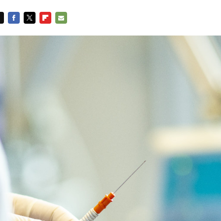
FACEBOOK
TWITTER
FLIPBOARD
E-
MAIL