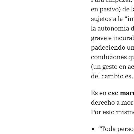
en pasivo) de 
sujetos a la “i
la autonomía d
grave e incura
padeciendo un 
condiciones qu
(un gesto en a
del cambio es,
Es en
ese marc
derecho a morir
Por esto mismo
“Toda perso