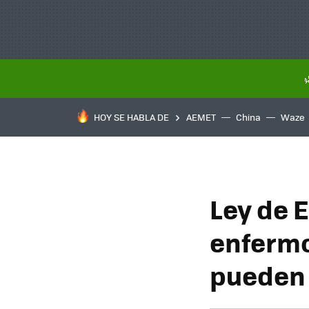
HOY SE HABLA DE
AEMET
China
Waze
Ley de 
enfermo
pueden 