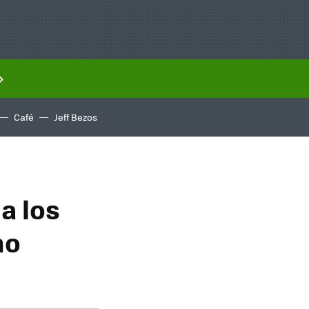
Café
Jeff Bezos
a los
no