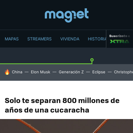
Suscríbete a
MAPAS
STREAMERS
VIVIENDA
HISTORIA
HOY SE HABLA DE
China
Elon Musk
Generación Z
Eclipse
Christoph
Solo te separan 800 millones de
años de una cucaracha