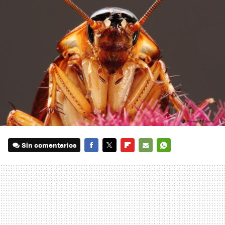
Sin comentarios
FACEBOOK
TWITTER
FLIPBOARD
E-
WHATSAPP
MAIL