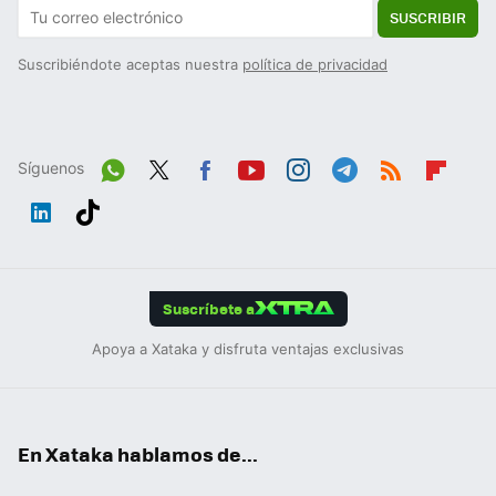
SUSCRIBIR
Suscribiéndote aceptas nuestra
política de privacidad
Síguenos
Wh
Twit
Fac
You
Inst
Tele
RSS
Flip
ats
ter
ebo
tub
agr
gra
boa
Link
Tikt
App
ok
e
am
m
rd
edIn
ok
Suscríbete a
Apoya a Xataka y disfruta ventajas exclusivas
En Xataka hablamos de...