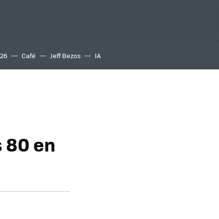
S26
Café
Jeff Bezos
IA
 80 en