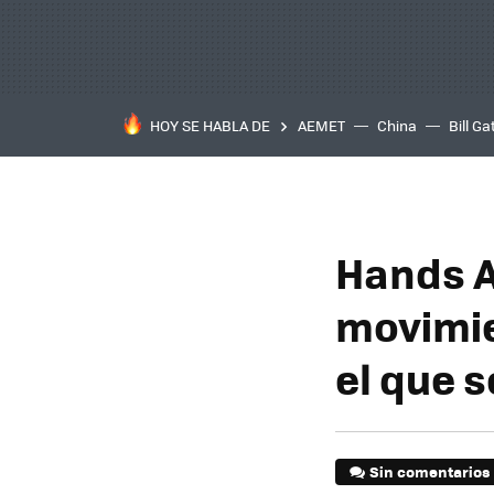
HOY SE HABLA DE
AEMET
China
Bill Ga
Hands A
movimie
el que 
Sin comentarios