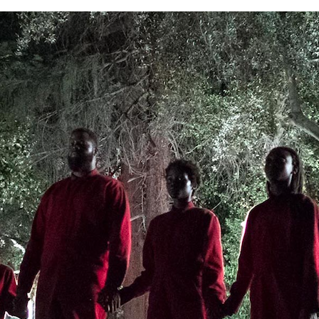
FACEBOOK
TWITTER
FLIPBOARD
E-
MAIL