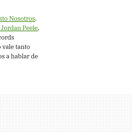
sto Nosotros
.
Jordan Peele
,
cords
o vale tanto
os a hablar de