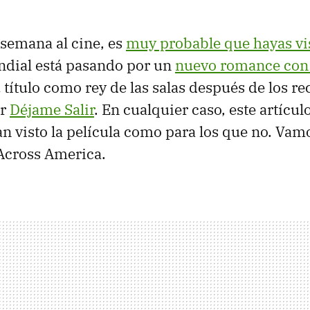
 semana al cine, es
muy probable que hayas vi
ndial está pasando por un
nuevo romance con 
 título como rey de las salas después de los re
or
Déjame Salir
. En cualquier caso, este artícul
an visto la película como para los que no. Vam
Across America.