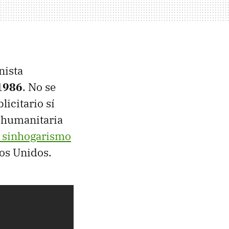
nista
1986
. No se
licitario sí
n humanitaria
l sinhogarismo
os Unidos.