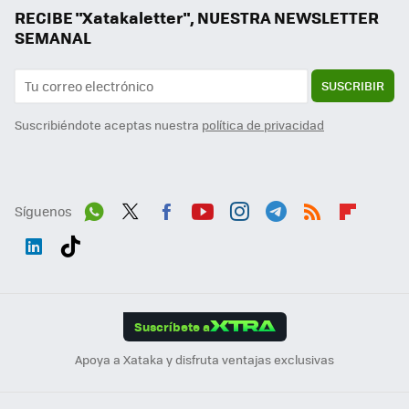
RECIBE "Xatakaletter", NUESTRA NEWSLETTER
SEMANAL
SUSCRIBIR
Suscribiéndote aceptas nuestra
política de privacidad
Síguenos
Wh
Twit
Fac
You
Inst
Tele
RSS
Flip
ats
ter
ebo
tub
agr
gra
boa
Link
Tikt
App
ok
e
am
m
rd
edI
ok
Suscríbete a
n
Apoya a Xataka y disfruta ventajas exclusivas