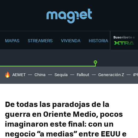
Suscríbete a
MAPAS
STREAMERS
VIVIENDA
HISTORIA
HOY SE HABLA DE
AEMET
China
Sequía
Fallout
Generación Z
iP
De todas las paradojas de la
guerra en Oriente Medio, pocos
imaginaron este final: con un
negocio “a medias” entre EEUU e