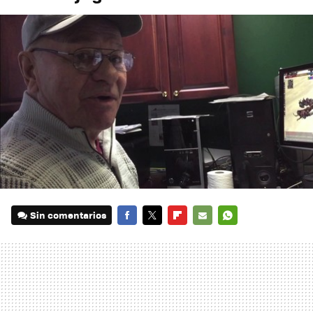
Sin comentarios
FACEBOOK
TWITTER
FLIPBOARD
E-
WHATSAPP
MAIL