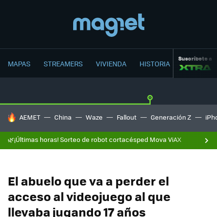
Suscríbete a
MAPAS
STREAMERS
VIVIENDA
HISTORIA
HOY SE HABLA DE
AEMET
China
Waze
Fallout
Generación Z
iPh
🌿¡Últimas horas! Sorteo de robot cortacésped Mova ViAX
El abuelo que va a perder el
acceso al videojuego al que
llevaba jugando 17 años