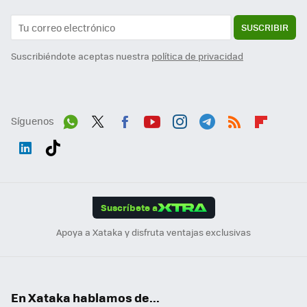
SUSCRIBIR
Suscribiéndote aceptas nuestra
política de privacidad
Síguenos
Wh
Twit
Fac
You
Inst
Tele
RSS
Flip
ats
ter
ebo
tub
agr
gra
boa
Link
Tikt
App
ok
e
am
m
rd
edI
ok
Suscríbete a
n
Apoya a Xataka y disfruta ventajas exclusivas
En Xataka hablamos de...