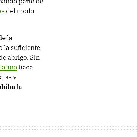
rmando parte de
as
del modo
de la
 la suficiente
e abrigo. Sin
latino
hace
itas y
ohíba
la