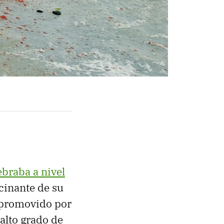
ebraba a nivel
ucinante de su
r promovido por
alto grado de