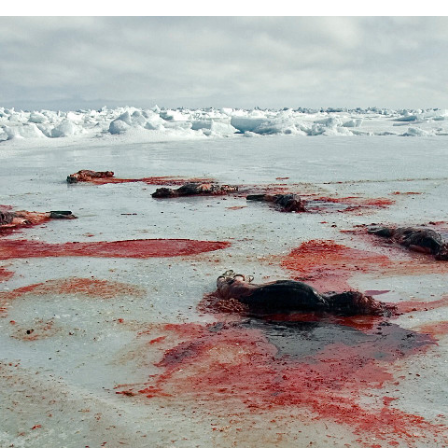
FACEBOOK
TWITTER
FLIPBOARD
E-
MAIL