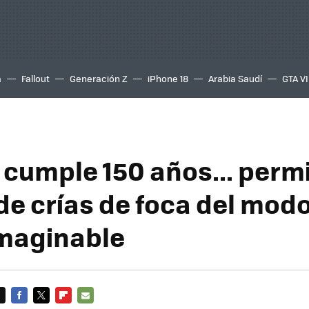
a
Fallout
Generación Z
iPhone 18
Arabia Saudí
GTA VI
cumple 150 años... perm
 de crías de foca del mod
imaginable