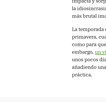
impacta y sorp
la idiosincrasi
más brutal ima
La temporada de
primavera, cu
como para que 
embargo,
un v
unos pocos día
añadiendo una
práctica.