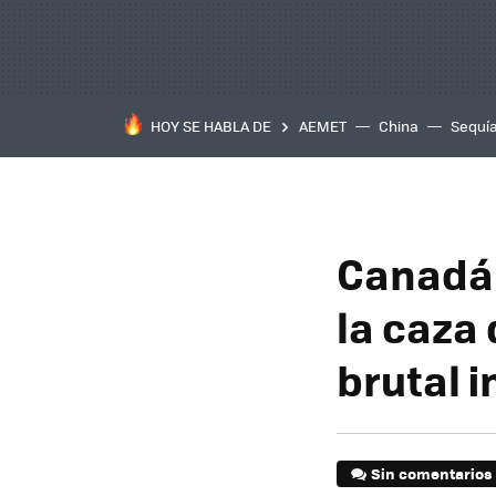
HOY SE HABLA DE
AEMET
China
Sequí
Canadá 
la caza
brutal 
Sin comentarios