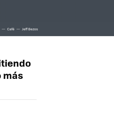
Café
Jeff Bezos
itiendo
o más