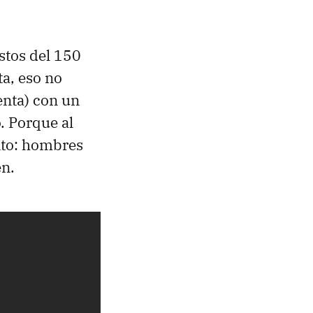
astos del 150
a, eso no
enta) con un
. Porque al
nto: hombres
en.