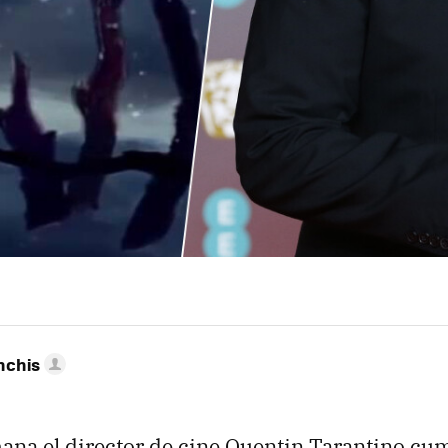
nchis
mana el director de cine Quentin Tarantino cu