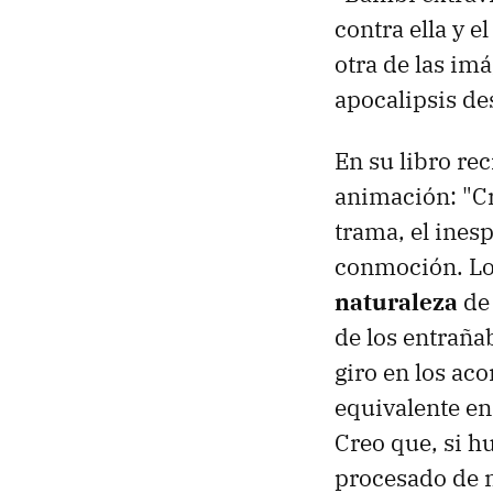
contra ella y 
otra de las imá
apocalipsis des
En su libro re
animación: "Cr
trama, el inesp
conmoción. Los
naturaleza
de 
de los entraña
giro en los ac
equivalente en
Creo que, si h
procesado de m