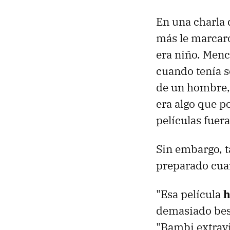
En una charla d
más le marcar
era niño. Menc
cuando tenía s
de un hombre,
era algo que p
películas fuera
Sin embargo, t
preparado cuan
"Esa película
h
demasiado best
"Bambi extravi