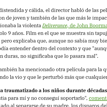
istendida y cálida, el director habló de las pe
on de joven y también de las que más le impa
ionaba la violenta
Deliverance
, de John Boorm
olo 9 años. Film en el que se muestra sin tapuj
 pero explicaba que, aunque no sabía muy bi
odía entender dentro del contexto y que "aunq
n duras, no significaba que lo pasara mal".
ambién ha mencionado otra película para la q
do la vio y que le perturbó más que cualquier
a traumatizado a los niños durante década
ia para mí y no conseguí soportarlo",
comenta
ado al separarse de su madre, los disparos de