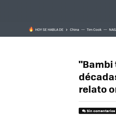
HOY SE HABLA DE
China
Tim Cook
NAS
"Bambi 
décadas"
relato o
Sin comentarios