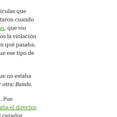
lículas que
ctaron cuando
an
, que vio
os la violación
en qué pasaba,
ue ese tipo de
ue no estaba
 otra:
Bambi
.
s
. Fue
ba el director
.
l cazador