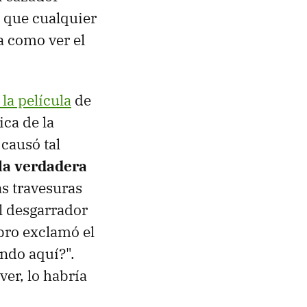
s que cualquier
a como ver el
la película
de
ca de la
 causó tal
la verdadera
as travesuras
l desgarrador
bro exclamó el
ando aquí?".
ver, lo habría