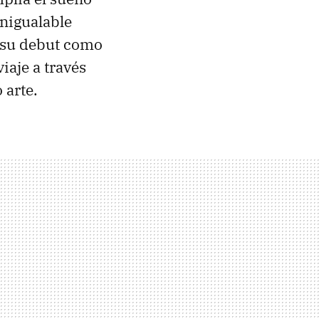
inigualable
a su debut como
viaje a través
 arte.