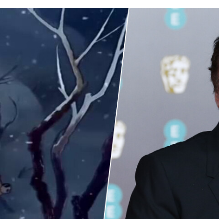
FACEBOOK
TWITTER
FLIPBOARD
E-
MAIL