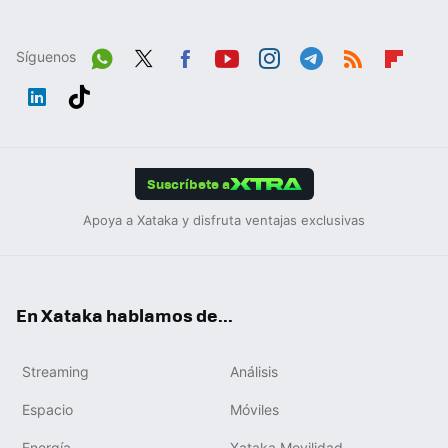
Síguenos
Wh
Twit
Fac
You
Inst
Tele
RSS
Flip
ats
ter
ebo
tub
agr
gra
boa
Link
Tikt
App
ok
e
am
m
rd
edIn
ok
Suscríbete a
Apoya a Xataka y disfruta ventajas exclusivas
En Xataka hablamos de...
Streaming
Análisis
Espacio
Móviles
Energía
Xataka Movilidad