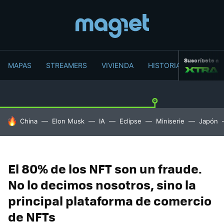
Suscríbete a
MAPAS
STREAMERS
VIVIENDA
HISTORIA
HOY SE HABLA DE
China
Elon Musk
IA
Eclipse
Miniserie
Japón
El 80% de los NFT son un fraude.
No lo decimos nosotros, sino la
principal plataforma de comercio
de NFTs