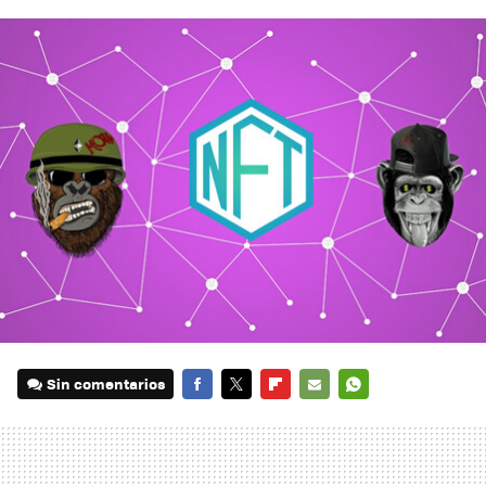
Sin comentarios
FACEBOOK
TWITTER
FLIPBOARD
E-
WHATSAPP
MAIL